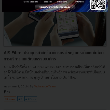
AIS Fibre ปรับยุทธศาสตร์องค์กรครั้งใหญ่ ยกระดับเทคโนโลยี
การบริการ และวัฒนธรรมองค์กร
AIS ผนึกกำลังทั้ง AIS –Fibre Family มอบประสบการณ์ใหม่ที่มากยิ่งกว่าให้
ลูกค้าได้ใช้งานเน็ตบ้านอย่างเต็มประสิทธิภาพ พร้อมความประทับใจแบบ
เหนือความคาดหมาย มุ่งสู่เป้าหมายในการเป็น “The...
พฤษภาคม 2, 2019
| By
Techsauce Team
69
PR News
AIS
AIS Fibre