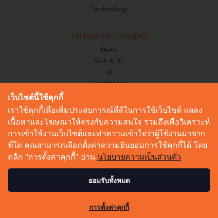
Technology
Techsauce Category
News
Tech & Biz
AI
HealthTech
Exec Insight
เว็บไซต์นี้ใช้คุกกี้
Corp Innov
เราใช้คุกกี้เพื่อเพิ่มประสบการณ์ที่ดีในการใช้เว็บไซต์ แสดง
Saucy Thoughts
เนื้อหาและโฆษณาให้ตรงกับความสนใจ รวมถึงเพื่อวิเคราะห์
Based On
การเข้าใช้งานเว็บไซต์และทำความเข้าใจว่าผู้ใช้งานมาจาก
Sustainable
ที่ใด คุณสามารถเลือกตั้งค่าความยินยอมการใช้คุกกี้ได้ โดย
Videos
คลิก “การตั้งค่าคุกกี้” อ่าน
นโยบายความเป็นส่วนตัว
Podcast
Startup Guide
ยอมรับทั้งหมด
© Copyright 2026 :
Techsauce All rights reserved.
การตั้งค่าคุกกี้