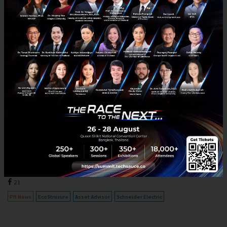
“ชิด แชท โชว์” กับ EcoStruxure™ Asset Advisor แอปฯ
ใหม่จาก Schneider Electric
Schneider Electric เปิดตัวแอปพลิเคชั่น EcoStruxure Asset Advisor
(EAA) พร้อมให้ดาวน์โหลดแล้วในเมืองไทย เพิ่มความสะดวกในการบริหาร
จัดการด้านไอที ช่วยให้ผู้ดูแลระบบ “ใกล้ชิด” กับสินท...
ธันวาคม 24, 2018
| By
Techsauce Team
21
PR News
EcoStruxure
Asset Advisor
Schneider Electric