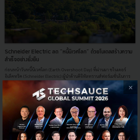
Schneider Electric ลด “หนี้นิเวศโลก” ด้วยโมเดลสร้างความ
สำเร็จอย่างยั่งยืน
ก่อนหน้าวันหนี้นิเวศโลก (Earth Overshoot Day) ที่ผ่านมา ชไนเดอร์
อิเล็คทริค (Schneider Electric) ผู้นำด้านดิจิทัลทรานส์ฟอร์เมชั่นในการ
จัดการพลังงานและระบบออโตเมชั่น ได้เคยมีการประก...
×
กันยายน 5, 2019
| By
Techsauce Team
51
PR News
global
LifeIsOn
EcoStruxure
Earth Overshoot