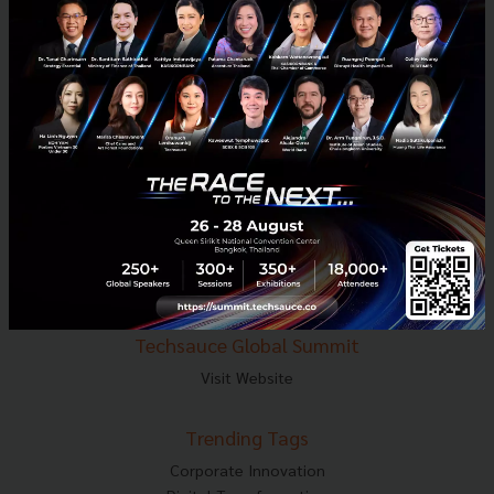
E-mail :
contact@techsauce.co
Tel : 02-001-5375
Mobile : 06-4658-9500
Techsauce Media
About Techsauce
Techsauce Services
Privacy Policy
ส่งบทความ
Techsauce Global Summit
Visit Website
Trending Tags
Corporate Innovation