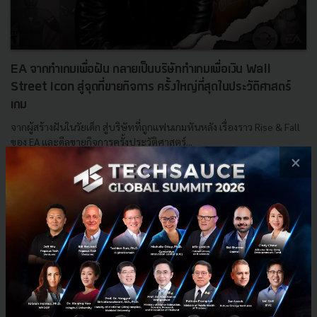
EA จากทำเกมเพื่อฝัน กลายเป็นบริษัททำเกมเพื่อเงิน Wall
Street Icon สู่จุดที่ขายกิจการ ครั้งใหญ่ที่สุดในประวัติศาสตร์
เกม
จากผู้สร้างฝันในวัยเด็ก สู่บริษัทที่ถูกแฟนเกมหันหลัง เรื่องราว Rise & Fall
ของ EA และดีลขายกิจการครั้งประวัติศาสตร์...
×
ตุลาคม 2, 2025
| By
Techsauce Team
0
Based On
EA
Electronic Arts