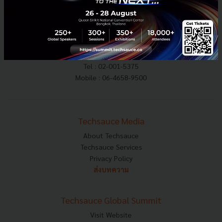
E-mail :
contact@techsauce.co
Tel : 02-001-5375
Mobile : 06-4658-9500
Techsauce Media
About Techsauce
Techsauce Services
Privacy Policy
ส่งบทความ
Techsauce Global Summit
Visit Website