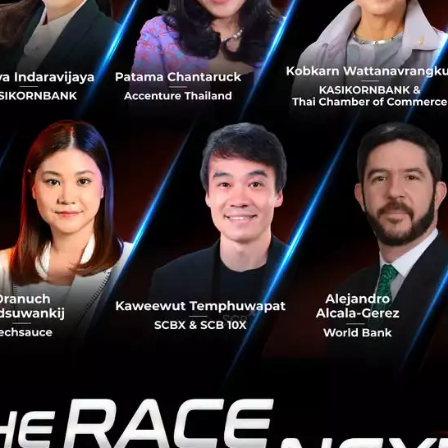
นักงานที่ทำงานจากบ้าน
ควรมีการจัดช่วงเวลาที่ชัดเจนสำห
ที่เหมาะสมสำหรับทีมงาน
พนักงานที่ทำงานจากบ้านก็จะต้อง
จนว่าช่วงใดเป็นช่วงเวลาทำงาน ช่วงใดเป็นช่วงเวลาสำหรับคร
ห้ทีมงานและหัวหน้าทราบว่าช่วงเวลาใดเป็นช่วงเวลาที่เหมา
ามงานประจำวัน
าจจะใช้
การโทรคุยกับพนักงานทีละคน
ถ้าลักษณะงานเป็นงานท
ระสานงานกันมากนักภายในทีม แต่ถ้าลักษณะงานเป็นงานที่ต้
ัวหน้างานควรใช้การโทรหรือประชุมร่วมกันแบบเป็นกลุ่ม ที่ส
จำอย่างสม่ำเสมอ ทำให้พนักงานสามารถรู้หรือคาดเดาได้ว่าเขา
หรือขอคำแนะนำเรื่องงานหรือเรื่องที่เขาเป็นกังวลจากหัวหน้า
หัวหน้าสามารถช่วยให้พนักงานลดความตึงเครียดในการทำงานล
นที่ชัดเจนช่วยให้พนักงานที่ทำงานจากบ้านสามารถสร้างสมด
ัวได้ดีมากขึ้นด้วยเช่นกัน
ิดตามงานที่ทำเป็นประจำทุกวันแล้ว ทีมงานควร
ตกลงร่วมกันเ
่อสาร
เรื่องใดควรใช้อีเมล์ ใช้ไลน์ หรือการโทร หรือเรื่องใดคว
o Conference) หลักการง่าย ๆ ในการเลือกใช้ช่องทางในการสื่อ