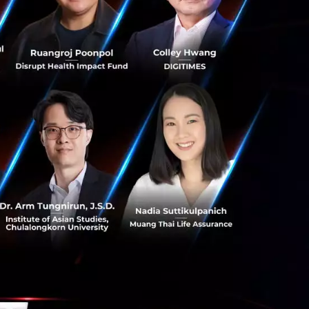
รับการติดตามงาน
จัดตารางเวลาการ
อบครัวหรือเวลาส่วน
ะสำหรับการประชุม
ี่ต่างคนต่างทำ
องประสานความร่วม
ำคัญคือหัวหน้างาน
มีช่วงเวลาที่
ได้ นับเป็นวิธี
งได้ การกำหนด
ุลชีวิตการทำงาน
กี่ยวกับการใช้ช่อง
รจะต้องใช้ประชุม
สารคือให้นึกถึง