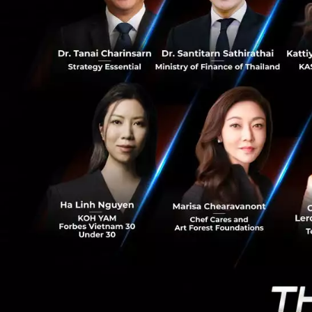
0
หัวหน้าและพ
และช่วงเวลา
ทำงานที่ชัดเ
ตัว และแจ้งใ
หรือการติดต
หัวหน้างานอ
และไม่ต้องป
มือกันมากๆ ห
ควรทำเป็นประ
สามารถสอบถาม
การหนึ่งที่
ตารางการทำงา
และชีวิตส่วนต
นอกจากเวลาต
ทางในการสื
ทางไกล (Vide