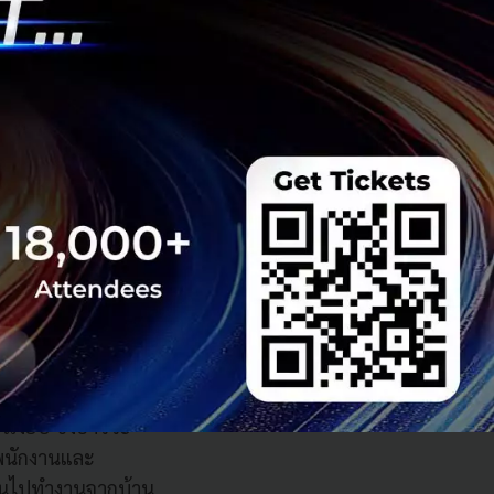
ี่ต้องมีการประชุม
ยดอ่อน การใช้ประชุม
หมาะสมมากกว่าการ
ิทธิภาพมากยิ่งขึ้น
กงาน
(Remote
ทั่วไปที่ไม่เกี่ยว
กเบรคพร้อมกันเพื่อ
รือในบางครั้งเอง
ากบ้านเพื่อให้ทีม
มกันในการประชุม
ที่สามารถช่วยสร้าง
ตัวเงียบ ซึ่งอาจจะ
พนักงานและ
ลี่ยนไปทำงานจากบ้าน