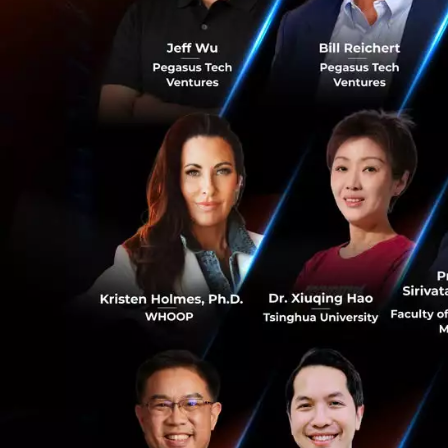
หัวหน้างานจะบริห
ในสถานการณ์ที่พน
ความตึงเครียด บริห
เหตุการณ์มาเป็นกา
0
บทความใน Harvard 
Workers
ให้คำแนะ