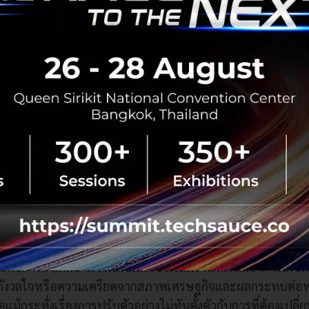
ทำงานจริงว่าเรื่องใดใช้ช่องทางใดในการสื่อสาร หากเรื่องใดท
ช่น เรื่องที่ต้องหารือร่วมกัน หรือเรื่องที่มีความซับซ้อนละเอี
o Conference) ที่ถ่ายทอดได้ทั้งภาพและเสียงน่าจะมีความเ
นต้น การสื่อสารด้วยช่องทางเช่นนี้จะช่วยทำให้การสื่อสารมีประส
รลดความรู้สึกโดดเดี่ยวจากทีมลงได้
่งคือการ
หาโอกาสสร้างปฏิสัมพันธ์ทางสังคมทางไกลกับพนั
ction) หัวหน้าอาจจะใช้เวลาในช่วงต้นของการประชุมพูดคุยเรื่อง
่จะเข้าสู่ประเด็นการติดตามงาน หรืออาจมีช่วงเวลาที่ทีมงานพั
งทั่วไปที่ไม่เกี่ยวกับงานผ่านช่องทางออนไลน์ (Virtual Break) ห
สั่งอาหารกลางวันหรือขนมเบรคไปส่งให้กับพนักงานที่ทำงานจ
ารถมีประสบการณ์ร่วมกันในการทานอาหารหรือขนมเบรคร่ว
ak/Lunch) เป็นต้น การสร้างประสบการณ์ร่วมกันถือเป็นกิจกรรม
ักงานได้ด้วยเช่นกัน
ายคือการ
สังเกตอาการผิดปกติของพนักงาน
ที่เริ่มมีอาการเก็บ
กังวลใจหรือความเครียดจากสภาพเศรษฐกิจและผลกระทบต่อ
แม้กระทั่งเรื่องการปรับตัวอย่างไม่ทันตั้งตัวกับการที่ต้องเป