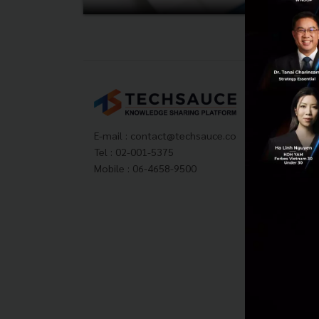
Tech
About
Techs
E-mail :
contact@techsauce.co
Privac
Tel : 02-001-5375
ส่งบ
Mobile : 06-4658-9500
Tech
Visit