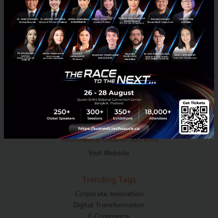
Tel : 02-001-5375
Mobile : 06-4658-9500
Techsauce Media
About Techsauce
Techsauce Services
Privacy Policy
ส่งบทความ
Techsauce Global Summit
Visit Website
Trending Tags
Corporate Innovation
Digital Transformation
E-Commerce