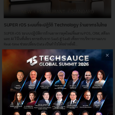
SUPER rOS ระบบที่จะปฏิวัติ Technology ร้านอาหารในไทย
SUPER rOS ระบบปฏิบัติการร้านอาหารยุคใหม่ที่ผสาน POS, CRM, สต๊อก
และ AI ไว้ในที่เดียว ยกระดับจาก SaaS สู่ SaaB เพื่อการบริหารงานแบบ
Real-time ช่วยเปลี่ยน Data เป็นกำไรได้อย่างยั่งยื...
มิถุนายน 25, 2026
| By
Techsauce Team
×
0
PR News
POS
SaaB
Startup
F&B Industry
E-mail :
contact@techsauce.co