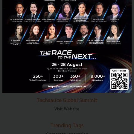
E-mail :
contact@techsauce.co
Tel : 02-001-5375
Mobile : 06-4658-9500
Techsauce Media
About Techsauce
Techsauce Services
Privacy Policy
ส่งบทความ
Techsauce Global Summit
Visit Website
Trending Tags
Corporate Innovation