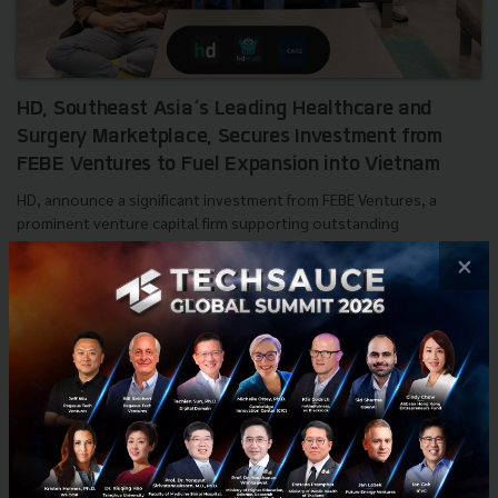
HD, Southeast Asia’s Leading Healthcare and
Surgery Marketplace, Secures Investment from
FEBE Ventures to Fuel Expansion into Vietnam
HD, announce a significant investment from FEBE Ventures, a
prominent venture capital firm supporting outstanding
entrepreneurs in Southeast Asia...
×
August 2, 2023
| By
Techsauce Team
0
News
Deal Digest
medtech
deal-digest
hd-healthcare
febe ventures