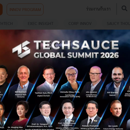
ร่วมงานกับเรา
INNOV PROGRAM
THTECH
EXEC INSIGHT
CORP INNOV
SAUCY THO
FedEx จากรายงานในมหาวิทยาลัยสู่ผู้ยิ่งใหญ่ในโลก
Logistics
FedEx บริษัทขนส่งยักษ์ใหญ่สัญชาติอเมริกัน ก่อตั้งโดย
Frederick Smith อดีตนายทหารเรือสหรัฐอเมริกา ผู้สำเร็จการ
ศึกษาจากมหาวิทยาลัย Yale...
กรกฎาคม 2, 2021
| By
Techsauce Team
86
Tech & Biz
FedEx
logistics
Frederick Smith