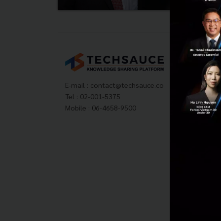
Tech
About
Techs
E-mail :
contact@techsauce.co
Privac
Tel : 02-001-5375
ส่งบ
Mobile : 06-4658-9500
Tech
Visit