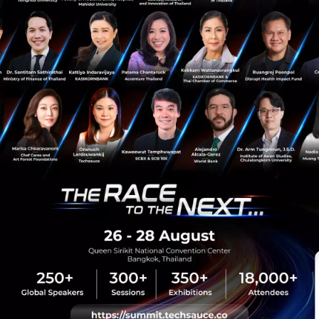
sauce Media
Trending Tags
 Techsauce
Corporate Innovation
auce Services
Digital Transformation
y Policy
E-Commerce
ทความ
Startup
Technology
sauce Global Summit
 Website