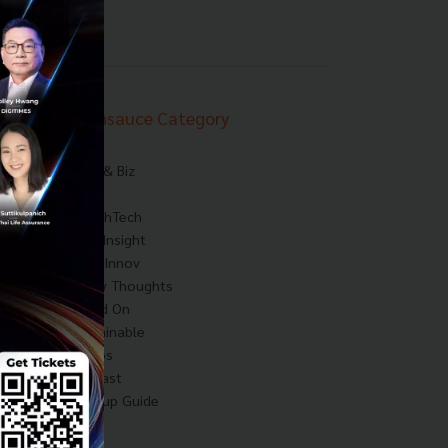
Techsauce Category
News
Tech & Biz
AI
HealthTech
Exec Insight
Corp Innov
Saucy Thoughts
Based On
Sustainable
Videos
Podcast
Startup Guide