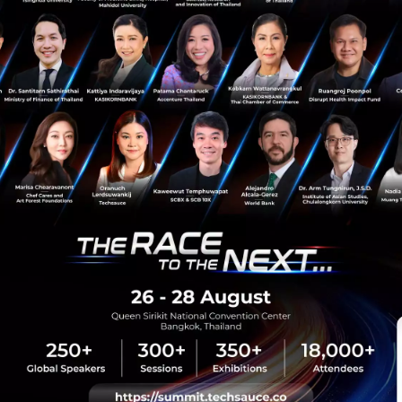
HealthTech
Whoop
Fitbit
Google
Fitbit Air
sauce Media
Trending Tags
 Techsauce
Corporate Innovation
auce Services
Digital Transformation
y Policy
E-Commerce
ทความ
Startup
Technology
sauce Global Summit
 Website