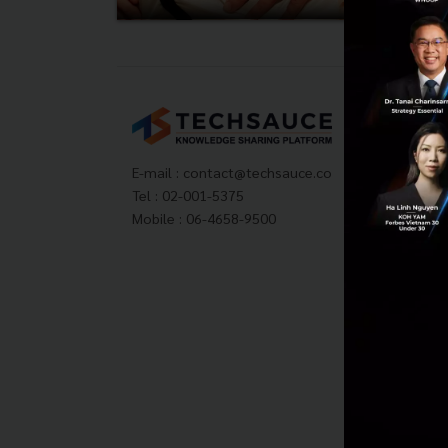
Tech
About
Techs
E-mail :
contact@techsauce.co
Privac
Tel : 02-001-5375
ส่งบ
Mobile : 06-4658-9500
Tech
Visit