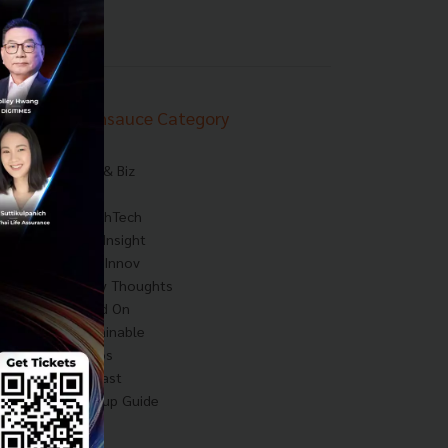
Techsauce Category
News
Tech & Biz
AI
HealthTech
Exec Insight
Corp Innov
Saucy Thoughts
Based On
Sustainable
Videos
Podcast
Startup Guide