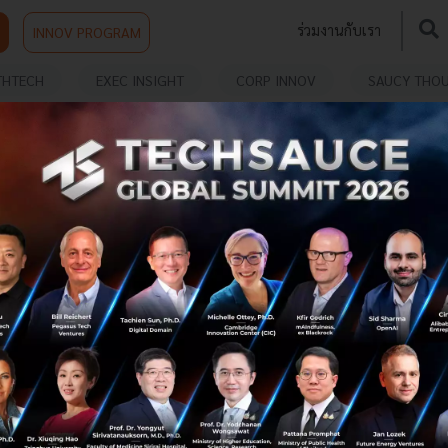
ร่วมงานกับเรา
INNOV PROGRAM
THTECH
EXEC INSIGHT
CORP INNOV
SAUCY THO
Fitbit Air สายรัดสุขภาพจาก Google หน้าตาเหมือน
Whoop เป๊ะ แต่ทำไมคนถึงตื่นเต้นกันทั้งวงการ ?
ลองนึกภาพว่าถ้าคุณใส่ Wearable ที่ติดตามสุขภาพ 24 ชั่วโมง
ใช้งานต่อเนื่องเป็นเวลา 3 ปี เลือกระหว่าง Whoop กับ Fitbit
Air ตัวใหม่ของ Google จะต้องจ่ายเงินรวมกันต่างกันแค่ไหน
?...
พฤษภาคม 8, 2026
| By
Techsauce Team
0