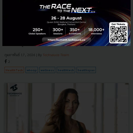
เจาะกลยุทธ์ของ WHOOP ขาย ‘วินัย’ ในโลกที่ไร้ระเบียบ เมื่อ
สุขภาพไม่ใช่เป้าหมาย แต่คือสินทรัพย์ระยะยาวที่ต้องบริหาร
ทำไมสายรัดข้อมือไร้หน้าจอถึงชนะตลาด? เจาะลึกกลยุทธ์ WHOOP
แบรนด์ที่ขาย 'วินัย' แทนความฟิต เปลี่ยนสุขภาพเป็นสินทรัพย์ระยะยาว
และใช้ข้อมูลสะสมสร้างความได้เปรียบทางธุรกิจ...
กุมภาพันธ์ 17, 2026
| By
Techsauce Team
2
HealthTech
whoop
wellness
healthtech
healthspan