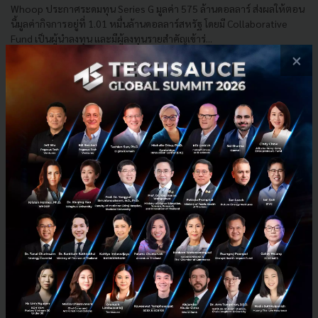
Whoop ประกาศระดมทุน Series G มูลค่า 575 ล้านดอลลาร์ ส่งผลให้ตอน
นี้มูลค่ากิจการอยู่ที่ 1.01 หมื่นล้านดอลลาร์สหรัฐ โดยมี Collaborative
Fund เป็นผู้นำลงทุน และมีผู้ลงทุนรายสำคัญเข้าร่...
×
เมษายน 1, 2026
| By
Techsauce Team
0
News
HealthTech
Whoop
Healthtech