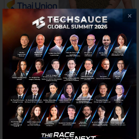
×
Thai Union Feedmill ขยายตลาดอาหารสัตว์เศรษฐกิจออก
ต่างประเทศ เร่งสร้าง Food Supply Chain ในภูมิภาคเอเชีย
Thai Union Feedmill ขยายตลาดอาหารสัตว์เศรษฐกิจออกต่างประเทศ
นำร่องอินเดีย ปากีสถานและอินโดนีเซีย เร่งสร้าง Food Supply Chain แก่
อุตสาหกรรมอาหารในภูมิภาคเอเชีย...
สิงหาคม 19, 2021
| By
Techsauce Team
15
PR News
TFM
Thai Union
Food Supply Chain