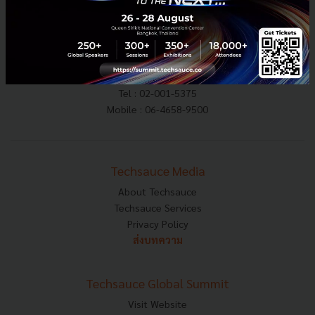
E-mail :
contact@techsauce.co
Tel : 02-001-5375
Mobile : 06-4658-9500
Techsauce Media
About Techsauce
Techsauce Services
Privacy Policy
ส่งบทความ
Techsauce Global Summit
Visit Website