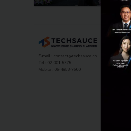
Tech
About
Techs
E-mail :
contact@techsauce.co
Privac
Tel : 02-001-5375
ส่งบ
Mobile : 06-4658-9500
Tech
Visit