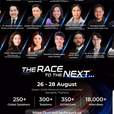
News
Sustainable Focus
G7
G-7
usa
พลังงานสะอาด
sauce Media
Trending Tags
 Techsauce
Corporate Innovation
auce Services
Digital Transformation
y Policy
E-Commerce
ทความ
Startup
Technology
sauce Global Summit
 Website