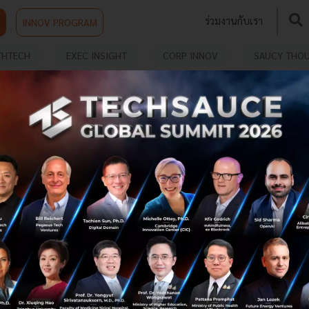
ร่วมงานกับเรา
INNOV PROGRAM
THTECH
EXEC INSIGHT
CORP INNOV
SAUCY THO
โอกาสใหม่ของอินโด-แปซิฟิก G7 เล็งลงทุนด้าน
พลังงานสะอาด
กลุ่มประเทศ G-7 กำลังพิจารณาเงินลงทุนสำหรับการส่งเสริม
ให้อินเดีย อินโดนีเซีย และเวียดนาม เปลี่ยนพลังงานที่ใช้ใน
ประเทศไปเป็นพลังงานหมุนเวียนที่สะอาด ซึ่งสอดคล้องกับ
แผนการ Build Back...
มิถุนายน 27, 2022
| By
Techsauce Team
1