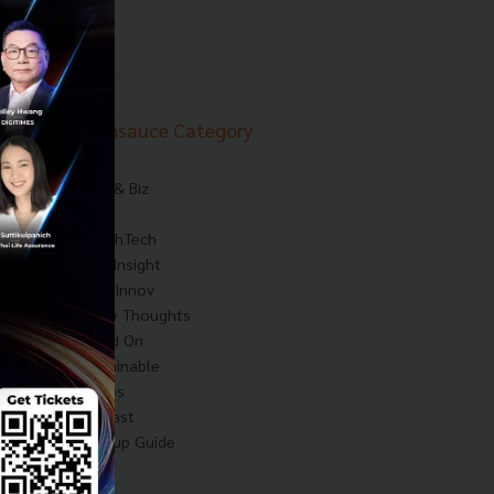
Techsauce Category
News
Tech & Biz
AI
HealthTech
Exec Insight
Corp Innov
Saucy Thoughts
Based On
Sustainable
Videos
Podcast
Startup Guide