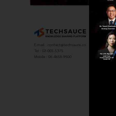
Tech
About
Techs
E-mail :
contact@techsauce.co
Privac
Tel : 02-001-5375
ส่งบ
Mobile : 06-4658-9500
Tech
Visit