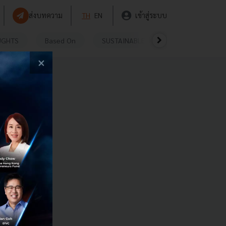
ส่งบทความ
TH
EN
เข้าสู่ระบบ
UGHTS
Based On
SUSTAINABLE
VIDEOS
P
×