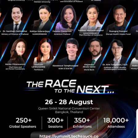
Generative AI for Sustainability
sauce Media
Trending Tags
 Techsauce
Corporate Innovation
auce Services
Digital Transformation
y Policy
E-Commerce
ทความ
Startup
Technology
sauce Global Summit
 Website