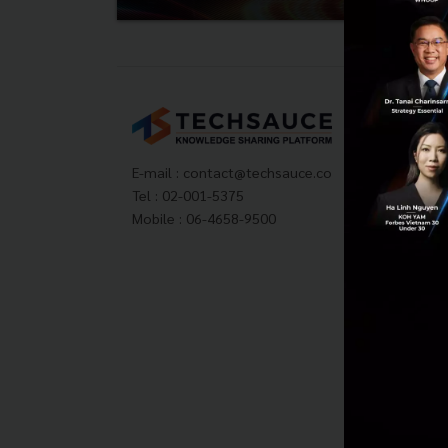
Tech
About
Techs
E-mail :
contact@techsauce.co
Privac
Tel : 02-001-5375
ส่งบ
Mobile : 06-4658-9500
Tech
Visit