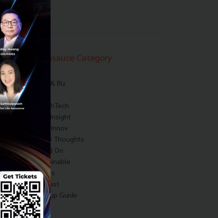
Techsauce Category
News
Tech & Biz
AI
HealthTech
Exec Insight
Corp Innov
Saucy Thoughts
Based On
Sustainable
Videos
Podcast
Startup Guide