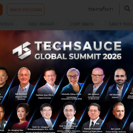
ร่วมงานกับเรา
INNOV PROGRAM
THTECH
EXEC INSIGHT
CORP INNOV
SAUCY THO
 FOR SUSTAINABILITY
AI จะช่วยพัฒนาสิ่งแวดล้อมและการศึกษาอย่างไร ถอด
4 เสาหลักการพัฒนา AI จาก Recursive
Tiago Ramalho CEO Recursive Inc ได้ขึ้นมาบรรยายเกี่ยวกับ
วิธีการสร้าง AI อย่างไรให้เกิดความยั่งยืนซึ่งเขาได้เริ่มต้นจากเล่า
เบื้องหลังของบริษัทตนเองที่เริ่มสร้างสังคมที่เท่าเทียมและย...
สิงหาคม 17, 2023
| By
Techsauce Team
0
Tech & Biz
tsgs2023
Techsauce global summit 2023