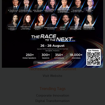
Tel : 02-001-5375
Mobile : 06-4658-9500
Techsauce Media
About Techsauce
Techsauce Services
Privacy Policy
ส่งบทความ
Techsauce Global Summit
Visit Website
Trending Tags
Corporate Innovation
Digital Transformation