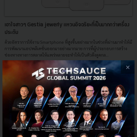
เอาใจสาวๆ Gestia jewerly แหวนอิจฉริยะที่เป็นมากกว่าเครื่อง
ประดับ
ด้วยอัตราการใช้งาน Smartphone ที่สูงขึ้นอย่างมากในช่วงที่ผ่านมาทำให้มี
การพัฒนาแอปพลิเคชั่นออกมาอย่างมากมาย การที่ผู้ประกอบการสร้าง
ช่องทางทางการตลาดให้แพร่หลายจะทำให้เป็นตัวดึงดูดกล...
×
กรกฎาคม 16, 2015
| By
Nicharee
0
News
Startup
Gestia jewerly
Hardware Startup
E-mail :
contact@techsauce.co