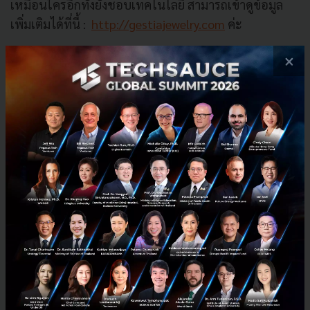
เหมือนใครอีกทั้งยังชอบเทคโนโลยี สามารถเข้าดูข้อมูล
เพิ่มเติมได้ที่นี้ :
http://gestiajewelry.com
ค่ะ
×
News
Startup
Gestia jewerly
Hardware Startup
No comment