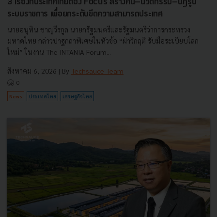
3 เรื่องที่ประเทศไทยต้อง Focus สร้างคน–นวัตกรรม–ปฏิรูป
ระบบราชการ เพื่อยกระดับขีดความสามารถประเทศ
นายอนุทิน ชาญวีรกูล นายกรัฐมนตรีและรัฐมนตรีว่าการกระทรวง
มหาดไทย กล่าวปาฐกถาพิเศษในหัวข้อ “ฝ่าวิกฤติ รับมือระเบียบโลก
ใหม่” ในงาน The INTANIA Forum...
สิงหาคม 6, 2026
| By
Techsauce Team
0
News
ประเทศไทย
เศรษฐกิจไทย