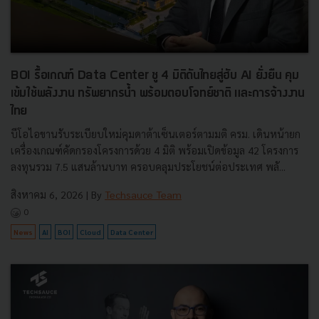
BOI รื้อเกณฑ์ Data Center ชู 4 มิติดันไทยสู่ฮับ AI ยั่งยืน คุม
เข้มใช้พลังงาน ทรัพยากรน้ำ พร้อมตอบโจทย์ชาติ และการจ้างงาน
ไทย
บีโอไอขานรับระเบียบใหม่คุมดาต้าเซ็นเตอร์ตามมติ ครม. เดินหน้ายก
เครื่องเกณฑ์คัดกรองโครงการด้วย 4 มิติ พร้อมเปิดข้อมูล 42 โครงการ
ลงทุนรวม 7.5 แสนล้านบาท ครอบคลุมประโยชน์ต่อประเทศ พลั...
สิงหาคม 6, 2026
| By
Techsauce Team
0
News
AI
BOI
Cloud
Data Center