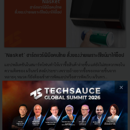
‘Nasket’ ฮาร์ดแวร์ฝีมือคนไทย สั่งของง่ายเพราะดีไซน์มาให้ช็อป
แอปพลิเคชันในสมาร์ทโฟนทำให้เราซื้อสินค้าง่ายขึ้น แต่ยังไม่สะดวกพอใน
ความคิดของ ผรินทร์ สงฆ์ประชา เพราะถ้าอยากซื้อของหลายชิ้นจาก
หลายๆ หมวด ก็ยังต้องเข้าสารพัดแอปหรือสารพัดเว็บ ผรินทร...
×
กรกฎาคม 26, 2017
| By
Techsauce Team
2
Tech & Biz
Nasket
Hardware
E-Commerce
Hardware Design