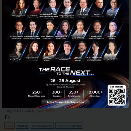
เอาใจสาวๆ Gestia jewerly แหวนอิจฉริยะที่เป็นมากกว่าเครื่อง
ประดับ
ด้วยอัตราการใช้งาน Smartphone ที่สูงขึ้นอย่างมากในช่วงที่ผ่านมาทำให้มี
การพัฒนาแอปพลิเคชั่นออกมาอย่างมากมาย การที่ผู้ประกอบการสร้าง
ช่องทางทางการตลาดให้แพร่หลายจะทำให้เป็นตัวดึงดูดกล...
กรกฎาคม 16, 2015
| By
Nicharee
0
News
Startup
Gestia jewerly
Hardware Startup