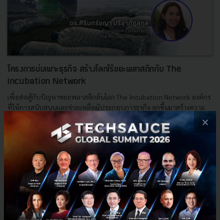
โครงการบ่มเพาะธุรกิจ สร้างโลกไร้ขยะพลาสติกกับ The
Incubation Network
เพื่อต่อสู้กับปัญหาขยะพลาสติกล้นโลก The Incubation Network องค์กร
ที่ให้การสนับสนุนและช่วยเหลือผู้ประกอบการธุรกิจ ลุกขึ้นมาสร้างความ
เปลี่ยนแปลง ด้วยโมเดลเพื่อการสร้างมูลค่าเพิ่มให้ก...
×
พฤศจิกายน 4, 2022
| By
Techsauce Team
40
Podcast
SMEs
Startups
Global Affairs Canada
ECCA Family Foundation