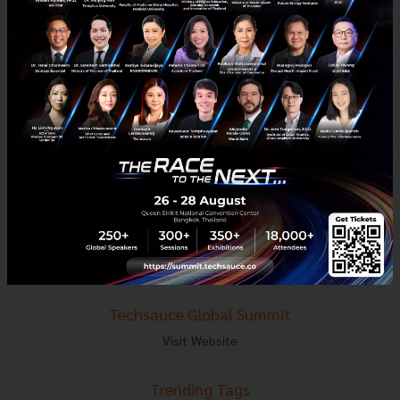
E-mail :
contact@techsauce.co
Tel : 02-001-5375
Mobile : 06-4658-9500
Techsauce Media
About Techsauce
Techsauce Services
Privacy Policy
ส่งบทความ
Techsauce Global Summit
Visit Website
Trending Tags