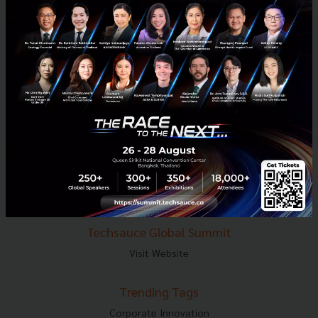
E-mail :
contact@techsauce.co
Tel : 02-001-5375
Mobile : 06-4658-9500
Techsauce Media
About Techsauce
Techsauce Services
Privacy Policy
ส่งบทความ
Techsauce Global Summit
Visit Website
Trending Tags
Corporate Innovation