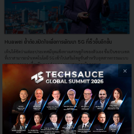
Huawei ย้ำต้องเปิดใจเพื่อการพัฒนา 5G ที่เร็วขึ้นอีกขั้น
เห็นได้ชัดว่าแต่ละประเทศมีจุดแข็งทางเศรษฐกิจของตัวเอง ซึ่งเป็นขอบเขต
ที่เราสามารถนำเทคโนโลยี 5G เข้าไปเสริมโซลูชั่นสำหรับอุตสาหกรรมแบบ
เฉพาะเจาะจง เพื่อเป็นการต่อยอดความสามารถในการแข...
×
ตุลาคม 25, 2019
| By
Techsauce Team
35
PR News
5G
huawei
Global Mobile Broadband Forum