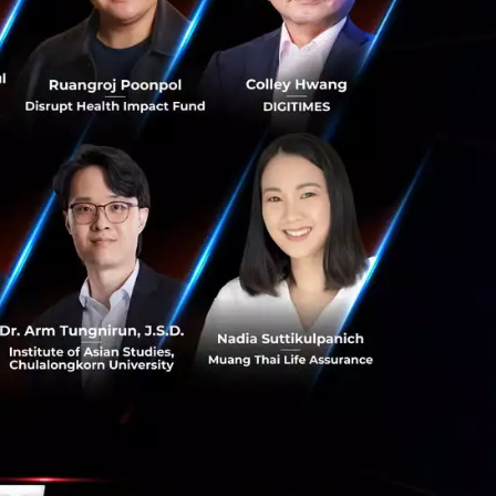
้วย ปัจจุบัน
ยงานกำกับดูแลควร
แบ่งปัน รวมถึงออก
้าอเนกประสงค์
ทาง 500 กิโลเมตร
 ของสถานีกระจาย
ตรง เพื่อกำหนด
รณะร่วมกัน (เช่น
้นฐานที่สามารถใช้