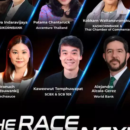
าต้องการการสนับสนุนด้านทรัพยากรของไซท์สัญญาณเพิ่มขึ้นด
าก ในขณะที่ไซท์สัญญาณไม่เพียงพอกับความต้องการเสมอ หน่ว
มให้มีการเปิดให้ใช้โครงสร้างพื้นฐานสาธารณะในรูปแบบของการ
ก่อสร้างไซท์สัญญาณ”
อว่า มหานครเซี่ยงไฮ้เป็นเมืองตัวอย่างที่รัฐบาลได้สร้างเสาไฟฟ
ปี 2020 เซี่ยงไฮ้จะติดตั้งเสาไฟฟ้ารูปแบบใหม่นี้ตลอดระยะ
ื่อเพิ่มแหล่งจ่ายสัญญาณ 5G อีก 30,000 แห่ง คิดเป็น 75%
องที่มีอยู่ในปัจจุบัน
งต่างๆ ที่เกี่ยวข้องได้ทำงานร่วมกับผู้ให้บริการเครือข่ายโดย
ุข้อบังคับในการใช้แหล่งจ่าย 5G และโครงสร้างพื้นฐานสาธา
 และป้ายรถเมล์) เพื่อลดต้นทุนให้ทุกภาคส่วนด้วยโครงสร้างพื