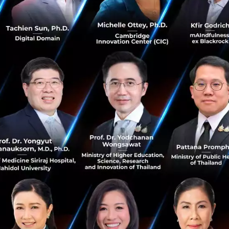
รมอื่นๆ ยังสร้างมูลค่าทางธุรกิจใหม่ๆ จากการเริ่มใช้งาน 5G 
 เคน หู กล่าวว่า “แอพพลิเคชั่น 5G เพื่อช่วยยกระดับทั้งด้าน
อ ด้านบันเทิง และด้านการผลิต ซึ่งได้เริ่มใช้งานกันไปบ้างแล้ว 
้จะเป็นไปในรูปแบบใด ในอนาคต แต่ขณะนี้เราได้เห็นอย่างชัดเ
้ประโยชน์จากเทคโนโลยี 5G”
อการพัฒนาคลื่นความถี่และไซท์กระจายสัญญาณ
ังเกตว่า แหล่งจ่ายและต้นทุนของคลื่นความถี่เป็นสองความท้าทา
าภาครัฐจะสามารถจัดสรรทรัพยากรคลื่นความถี่ให้มากขึ้นและ
ืดหยุ่นกว่าเดิม เพราะจะช่วยลดภาระรายจ่ายลงทุนเบื้องต้นให้แก่
้ มร. เคน หู ยังเสนอแนะให้รัฐบาลในประเทศต่างๆ เริ่มวางแผ
ถี่ใหม่ให้ครอบคลุมภายใน 5-10 ปีข้างหน้านี้ พร้อมชี้ว่า คลื่น
ที่ดี