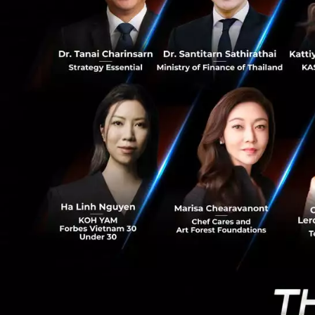
35
“อุตสาหกรรมของเร
ต้นทุนยังสูงอยู่ม
ริเริ่มและส่งเสริ
แนวทางสำหรับการ
มร. เคน หู กล่าวต่
มาตรฐานใหม่ ภายใน
ของถนนสาธารณะ เพ
สัญญาณไร้สายทั่วเมื
ส่วนในยุโรป กระทรว
ความต้องการและระบ
ไฟจราจร ป้ายจราจร
ร่วมกันได้