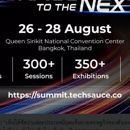
ระหว่างภาครัฐและภาคเอกชน
ปิดท้ายด้วยการเน้นย้ำถึงความสำคัญของความร่วมมือระหว่าง
ยในด้านต่างๆ ไม่ว่าจะเป็นความรู้ความเข้าใจเกี่ยวกับองก์คว
วกันในแนวดิ่ง กรณีศึกษาตัวอย่าง และการพัฒนาให้สามารถทำ
มือร่วมแรงกัน ด้วยการเปิดใจ ทำงานร่วมกันกับพันธมิตรในอุตส
ค้นหาว่าอะไรที่ได้ผลหรือไม่ได้ผล ซึ่งจะช่วยให้เราสามารถใช
ตกรรมระหว่างภาครัฐและภาคเอกชนและความร่วมมือในระดับภูม
ิดศูนย์นวัตกรรมความร่วมมือ 5G สำหรับยุโรปเป็นแห่งแรกในเมืองซ
ว่าง Huawei และซันไรส์ ซึ่งนับเป็นแพลตฟอร์มนวัตกรรมที่ช่ว
กันและพัฒนาโซลูชั่น 5G เฉพาะทางสำหรับภาคอุตสาหกรรม
ุป “เห็นได้ชัดว่าแต่ละประเทศมีจุดแข็งทางเศรษฐกิจของตัวเอง 