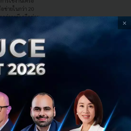
ดการใช้งานเครือ
รือข่ายในกว่า 20
าดว่าจะมีเครือข่าย
×
เป็นประเทศแรกที่
านเครือข่าย 5G กับ
โตดังกล่าวมีผลมา
าด้วยภาพคมชัด
าณดาต้าเพิ่มขึ้นถึง
่องทางรายได้อื่นๆ
น VR/AR ซึ่งรวมอยู่
าร 5G สัดส่วนผู้
%