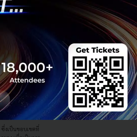
ภาครัฐและภาคเอกชน
ามรู้ของภาค
เป็นธุรกิจได้ เรา
าหกรรม เพื่อหา
้ศักยภาพของ 5G ได้
ิภาคที่กว้างขวาง
ูริค ศูนย์นี้เกิด
ยให้ทั้งสองบริษัท
ซึ่งเป็นขอบเขตที่