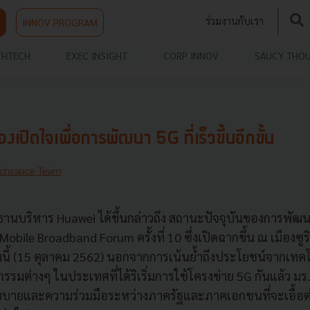
ร่วมงานกับเรา
INNOV PROGRAM
THTECH
EXEC INSIGHT
CORP INNOV
SAUCY THO
เปิดใจเพื่อการพัฒนา 5G ที่เร็วขึ้นอีกขั้น
chsauce Team
ธานบริหาร Huawei ได้ขึ้นกล่าวถึง สถานะปัจจุบันของการพัฒนา
obile Broadband Forum ครั้งที่ 10 ซึ่งเปิดฉากขึ้น ณ เมืองซู
นนี้ (15 ตุลาคม 2562) นอกจากการเน้นย้ำถึงประโยชน์จากเทคโนโล
มต่างๆ ในประเทศที่ได้ริเริ่มการใช้โครงข่าย 5G กันแล้ว มร. เ
ายและความร่วมมือระหว่างภาครัฐและภาคเอกชนที่จะเอื้อต