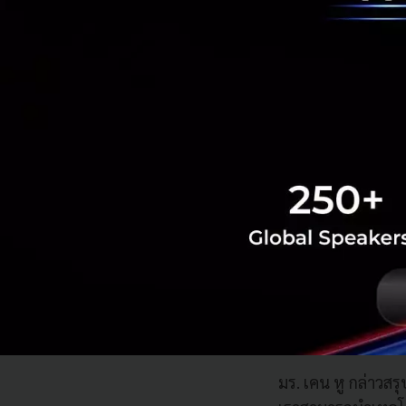
ขยายความร่วมมือ
มร. เคน หู กล่าว
“เรายังมีความท้าทา
อุตสาหกรรมแบบเดีย
จึงจำเป็นต้องร่วม
ปัญหาที่แท้จริงและ
สูงสุด”
ในการส่งเสริมนวั
ขึ้น ็Huawei ได้เป
จากความร่วมมือระห
สามารถทำงานร่วม
มร. เคน หู กล่าวสร