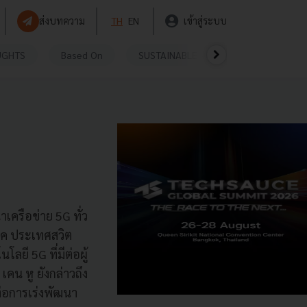
ส่งบทความ
TH
EN
เข้าสู่ระบบ
UGHTS
Based On
SUSTAINABLE
VIDEOS
P
เครือข่าย 5G ทั่ว
ริค ประเทศสวิต
ยี 5G ที่มีต่อผู้
คน หู ยังกล่าวถึง
่อการเร่งพัฒนา