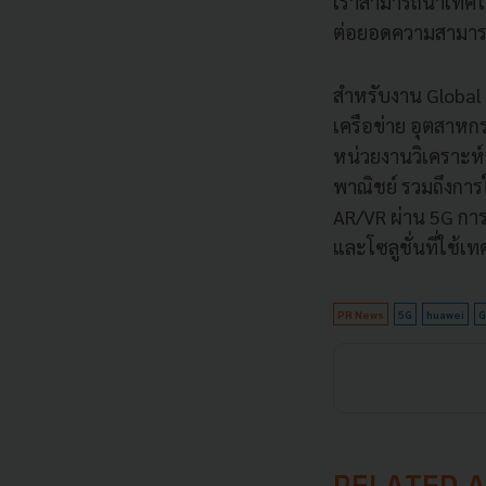
เราสามารถนำเทคโน
ต่อยอดความสามาร
สำหรับงาน Global M
เครือข่าย อุตสาหก
หน่วยงานวิเคราะห์
พาณิชย์ รวมถึงการ
AR/VR ผ่าน 5G กา
และโซลูชั่นที่ใช้
PR News
5G
huawei
G