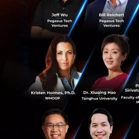
นอกจากนี้ อุตสาหกร
อุตสาหกรรม โดย มร.
สูงบนโทรศัพท์มือถื
ว่าแอพพลิเคชั่นนี
อุตสาหกรรมต่างได
นโยบายที่เอื้อต่
มร. เคน หู ให้ข้อส
เผชิญ “เราหวังว่
ตั้งราคาที่มีความย
ข่ายได้” นอกจากนี
0
ต้องการในคลื่นความ
6GHz เป็นจุดเริ่มต้น