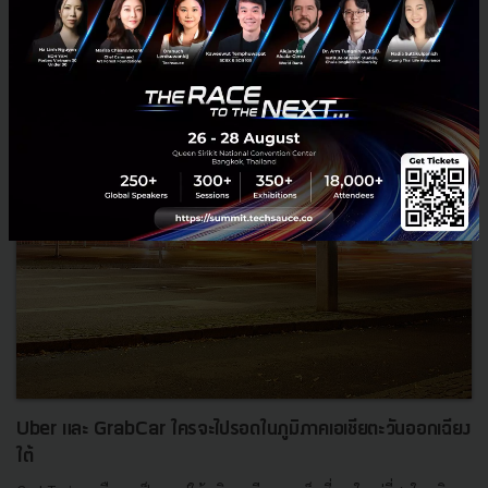
News
Grab
grabcar
grabtaxi
GrabBike
Uber และ GrabCar ใครจะไปรอดในภูมิภาคเอเชียตะวันออกเฉียง
ใต้