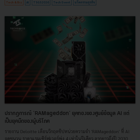
Tech & Biz
AI
TSGS2026
Tech Event
นวัตกรรมธุรกิจ
ปรากฏการณ์ ‘RAMageddon’ ยุคทองของศูนย์ข้อมูล AI แต่
เป็นยุคมืดของผู้บริโภค
รายงาน Deloitte เตือนวิกฤตชิปหน่วยความจำ 'RAMageddon' ที่ AI
จุดชนวน ราคาแรมเซิร์ฟเวอร์พุ่ง 4 เท่าในปีเดียว ลากยาวถึงปี 2030