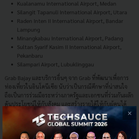
Kualanamu International Airport, Medan
Silangit Tapanuli International Airport, Utara
Raden Inten II International Airport, Bandar
Lampung
Minangkabau International Airport, Padang
Sultan Syarif Kasim II International Airport,
Pekanbaru
Silampari Airport, Lubuklinggau
Grab Bajay และบริการอื่นๆ จาก Grab ที่พัฒนาเพื่อการ
ท่องเที่ยวในอินโดนีเซีย นับว่าเป็นกรณีศึกษาที่น่าสนใจ
ถือเป็นการร่วมมือระหว่างภาครัฐและเอกชนที่ร่วมกันผลัก
ดันประโยชน์ให้กับสังคม และสร้างรายได้ให้กับผู้คนได้
×
จำนวนมากโดยไม่ละทิ้งวัฒนธรรมเดิมๆ นอกจากนี้ยังช่วย
เพิ่มจำนวนผู้โดยสารได้อีกมากเพราะการใช้งานที่สะดวก
และมีความปลอดภัยได้มาตราฐาน นี่คือตัวอย่างของการ
ผสานเทคโนโลยีเข้าสู่วิถีชุมชนเพื่อสนับสนุนด้านการท่อง