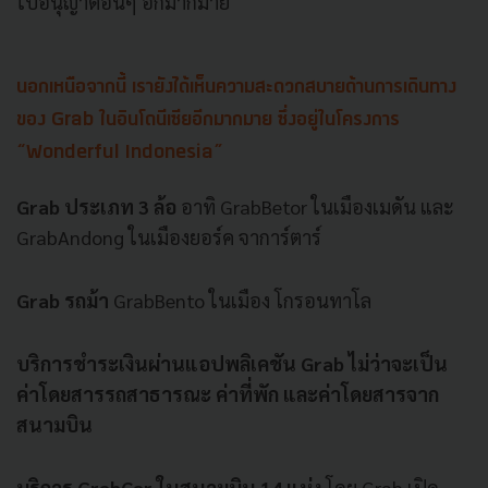
ใบอนุญาตอื่นๆ อีกมากมาย
นอกเหนือจากนี้ เรายังได้เห็นความสะดวกสบายด้านการเดินทาง
ของ Grab ในอินโดนีเซียอีกมากมาย ซึ่งอยู่ในโครงการ
“Wonderful Indonesia”
Grab ประเภท 3 ล้อ
อาทิ GrabBetor ในเมืองเมดัน และ
GrabAndong ในเมืองยอร์ค จาการ์ตาร์
Grab รถม้า
GrabBento ในเมือง โกรอนทาโล
บริการชำระเงินผ่านแอปพลิเคชัน Grab ไม่ว่าจะเป็น
ค่าโดยสารรถสาธารณะ ค่าที่พัก และค่าโดยสารจาก
สนามบิน
บริการ GrabCar ในสนามบิน 14 แห่ง
โดย Grab เปิด