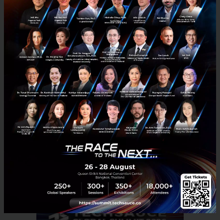
เที่ยวให้เกิดความยั่งยืน
Tech & Biz
grab
GrabCar
GrabBajay
No comment