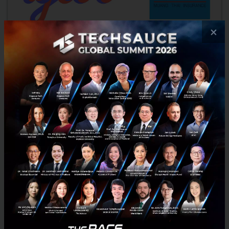
×
Igloo สตาร์ทอัพ InsurTech จับมือ HD แพลตฟอร์มด้าน
สุขภาพ เป็นพันธมิตรดำเนินธุรกิจประกันสุขภาพบน HDmall
Igloo สตาร์ตอัพด้านประกันภัยจับมือกับ HD เพื่อเสนอผลิตภัณฑ์ประกัน
สุขภาพราคาประหยัด ผ่านเว็บไซต์ HDmall โดยมีเมืองไทยประกันภัย (MTI)
หนึ่งในบริษัทประกันวินาศภัยชั้นนำของประเทศไทยรับ...
พฤศจิกายน 5, 2021
| By
Techsauce Team
12
PR News
HD
Igloo
HDmall
InsurTech