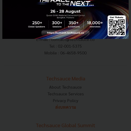
E-mail :
contact@techsauce.co
Tel : 02-001-5375
Mobile : 06-4658-9500
Techsauce Media
About Techsauce
Techsauce Services
Privacy Policy
ส่งบทความ
Techsauce Global Summit