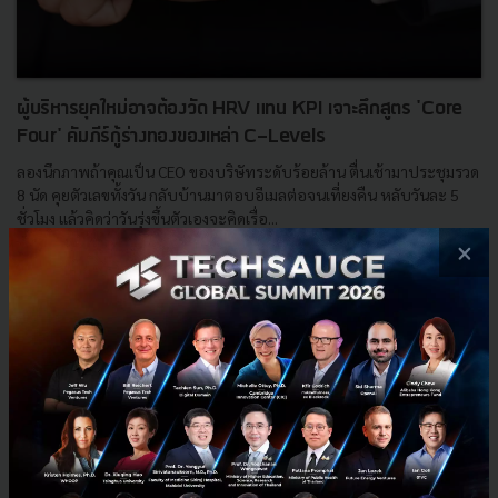
ผู้บริหารยุคใหม่อาจต้องวัด HRV แทน KPI เจาะลึกสูตร 'Core
Four' คัมภีร์กู้ร่างทองของเหล่า C-Levels
ลองนึกภาพถ้าคุณเป็น CEO ของบริษัทระดับร้อยล้าน ตื่นเช้ามาประชุมรวด
8 นัด คุยตัวเลขทั้งวัน กลับบ้านมาตอบอีเมลต่อจนเที่ยงคืน หลับวันละ 5
ชั่วโมง แล้วคิดว่าวันรุ่งขึ้นตัวเองจะคิดเรื่อ...
×
พฤษภาคม 13, 2026
| By
Techsauce Team
0
Saucy Thoughts
HRV
WHOOP
wellness
Healthtech