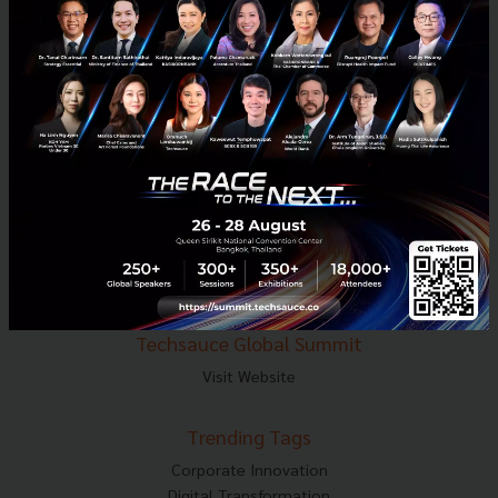
E-mail :
contact@techsauce.co
Tel : 02-001-5375
Mobile : 06-4658-9500
Techsauce Media
About Techsauce
Techsauce Services
Privacy Policy
ส่งบทความ
Techsauce Global Summit
Visit Website
Trending Tags
Corporate Innovation
Digital Transformation