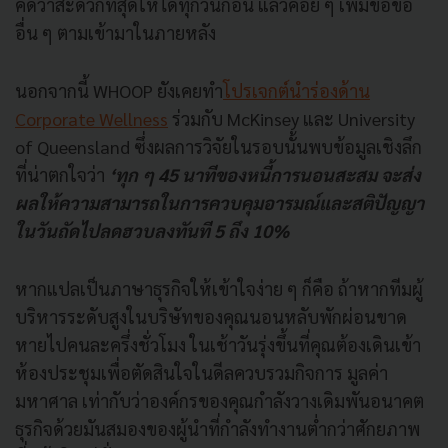
คิดว่าสะดวกที่สุดให้ได้ทุกวันก่อน แล้วค่อย ๆ เพิ่มข้อข้อ
อื่น ๆ ตามเข้ามาในภายหลัง
นอกจากนี้ WHOOP ยังเคยทำ
โปรเจกต์นำร่องด้าน
Corporate Wellness
ร่วมกับ McKinsey และ University
of Queensland ซึ่งผลการวิจัยในรอบนั้นพบข้อมูลเชิงลึก
ที่น่าตกใจว่า
‘ทุก ๆ 45 นาทีของหนี้การนอนสะสม จะส่ง
ผลให้ความสามารถในการควบคุมอารมณ์และสติปัญญา
ในวันถัดไปลดฮวบลงทันที 5 ถึง 10%
หากแปลเป็นภาษาธุรกิจให้เข้าใจง่าย ๆ ก็คือ ถ้าหากทีมผู้
บริหารระดับสูงในบริษัทของคุณนอนหลับพักผ่อนขาด
หายไปคนละครึ่งชั่วโมง ในเช้าวันรุ่งขึ้นที่คุณต้องเดินเข้า
ห้องประชุมเพื่อตัดสินใจในดีลควบรวมกิจการ มูลค่า
มหาศาล เท่ากับว่าองค์กรของคุณกำลังวางเดิมพันอนาคต
ธุรกิจด้วยมันสมองของผู้นำที่กำลังทำงานต่ำกว่าศักยภาพ