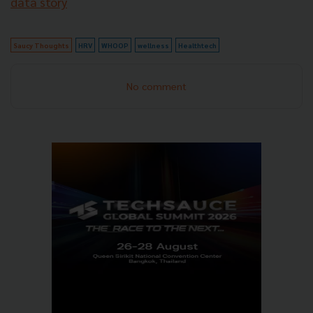
data story
Saucy Thoughts
HRV
WHOOP
wellness
Healthtech
No comment