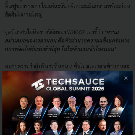
ฟื้นฟูของร่างกายในแต่ละวัน เพื่อประเมินความพร้อมก่อน
ตัดสินใจงานใหญ่
จุดที่น่าสนใจคืองานวิจัยของ WHOOP เองชี้ว่า
‘ความ
สม่ำเสมอของเวลานอน คือตัวทำนายความแข็งแกร่งทาง
สภาพจิตใจที่แม่นยำที่สุด ไม่ใช่จำนวนชั่วโมงนอน’
หมายความว่าผู้บริหารที่นอน 7 ชั่วโมงแต่เวลาเข้านอนสะ
เปะสะปะ อาจจะมีการนอนแย่กว่าคนที่นอน 6 ชั่วโมงตรง
×
เวลาทุกวัน
ในข้อมูลของ WHOOP กลุ่มที่ใส่ Device ทุกวันและทำตาม
คำแนะนำ พบว่าออกกำลังกายเพิ่มเฉลี่ย 90 นาทีต่อ
สัปดาห์ นอนเพิ่มขึ้น 2 ชั่วโมง และ HRV สูงขึ้น 10%
นี่คือภาพสะท้อนของการเปลี่ยนผ่านระบบ Healthcare