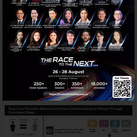
จากเดิมที่เป็นเพียงเชิงตอบสนอง(รักษาเมื่อป่วย) มาเป็น
เชิงรุก (ป้องกันและเสริมสร้าง) ตลอด 24 ชั่วโมง
ผู้บริหารทุกคนคุ้นเคยกับการนั่งจ้อง Dashboard สรุปผล
ประกอบการของบริษัทในทุก ๆ วันอยู่แล้ว Holmes แค่
กำลังเข้ามาบอกว่า Dashboard ร่างกายของคุณเอง ก็ควร
ถูกเปิดดูและให้ความสำคัญไม่น้อยไปกว่าตัวเลขผลกำไร
ขาดทุน
Core Four