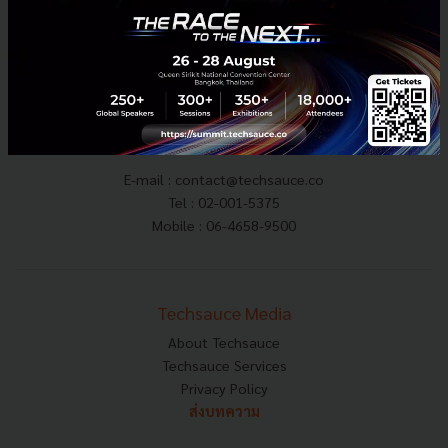
E-mail :
contact@techsauce.co
Tel : 02-001-5375
Mobile : 06-4658-9500
Techsauce Media
About Techsauce
Techsauce Services
Privacy Policy
ส่งบทความ