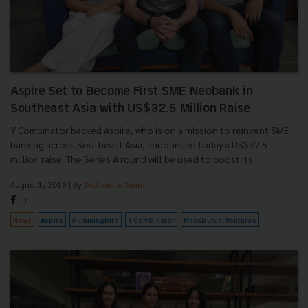
Aspire Set to Become First SME Neobank in
Southeast Asia with US$32.5 Million Raise
Y Combinator backed Aspire, who is on a mission to reinvent SME
banking across Southeast Asia, announced today a US$32.5
million raise. The Series A round will be used to boost its...
August 1, 2019
| By
Techsauce Team
11
News
Aspire
Hummingbird
Y Combinator
MassMutual Ventures