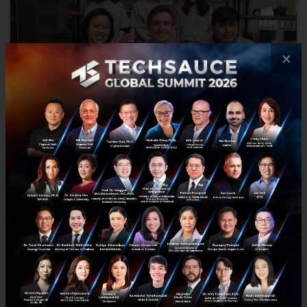
×
Aspire หนึ่งใน Startup จาก Y-Combinator ระดมทุนเพิ่ม
32.5 ล้านเหรียญ
โดยในเอเชียตะวันออกเฉียงใต้นั้นบริษัท Aspire คือบริษัทผู้ให้บริการ
เครดิตและบริการชําระเงินคู่ค้าธุรกิจ (B2B สําหรับพ่อค้าแม่ค้าออนไลน์
การระดมทุนระดับ Series A นี้บริษัทจะนําไปเร่ง...
สิงหาคม 1, 2019
| By
Techsauce Team
420
News
Aspire
Hummingbird
Y Combinator
AspireAccount