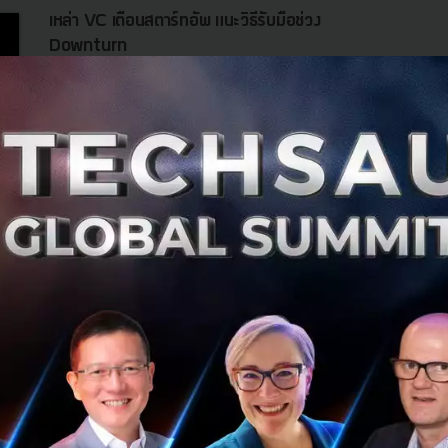
เหล่า VC เตือนสตาร์ทอัพ แนะวิธีรับมือช่วง
Downturn
บรรดา VC ซึ่งประกอบไปด้วย Y Combinator, Target Global,
OTB Ventures, TheVentureCity รวมถึง Sequoia Capital ได้
ออกคำแนะนำ เพื่อให้สตาร์ทอัพต่างๆ เตรียมรับสภาพขาลง
ของตลาดอย่างจริงจัง...
พฤษภาคม 30, 2022
| By
Techsauce Team
13
News
Startup Guide
vc
startup
sequoia
downturn
Justin Kan ผู้ร่วมก่อตั้ง Twitch เผยถึง 3 หลุม
พรางที่ Startup นั้นควรระวัง
Justin Kan นักลงทุนผู้เข้าร่วม Y Combinator (YC) ในฐานะ
พาร์ทเนอร์ หนึ่งใน Startup Accelerator ชื่อดังของโลก และ
ยังเป็น Cofounder สตรีมมิ่งแพลตฟอร์มแนวหน้าของโลก
Twitch โดยเขาได้เผย...
กรกฎาคม 23, 2020
| By
Techsauce Team