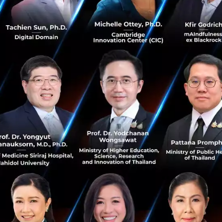
3
Tech & Biz
Twitch
Startup
Justin Kan
y-combinator
Y Combinator China ประกาศยุติการดำเนินการใน
ประเทศจีน
Y Combinator หนึ่งใน Startup Incubator ยุคบุกเบิก
ประกาศยุติการดำเนินการในประเทศจีน หลังเริ่มดำเนินการใน
ปี 2018 ขณะที่ทีมงานในจีนเตรียมทำ Fund และ Incubator
Programm ของตัวเองในประ...
พฤศจิกายน 22, 2019
| By
Techsauce Team
29
News
China
y-combinator
Rent the Backyard แก้วิกฤติที่อยู่อาศัยราคาพุ่ง
ผุดไอเดียให้เช่าสวนหลังบ้าน
ด้วยค่าเช่าบ้านที่แสนแพงในซานฟรานซิสโก ทำให้ Rent the