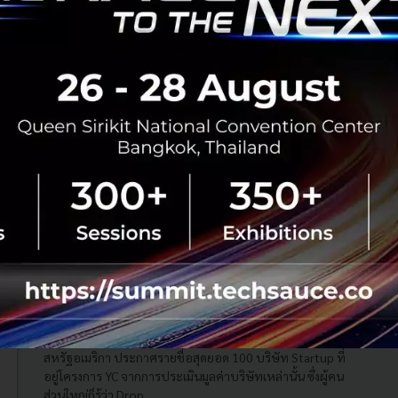
MassMutual Ventures
Aspire หนึ่งใน Startup จาก Y-Combinator
ระดมทุนเพิ่ม 32.5 ล้านเหรียญ
โดยในเอเชียตะวันออกเฉียงใต้นั้นบริษัท Aspire คือบริษัทผู้ให้
บริการเครดิตและบริการชําระเงินคู่ค้าธุรกิจ (B2B สําหรับ
พ่อค้าแม่ค้าออนไลน์ การระดมทุนระดับ Series A นี้บริษัท
จะนําไปเร่ง...
สิงหาคม 1, 2019
| By
Techsauce Team
420
News
Aspire
Hummingbird
Y Combinator
AspireAccount
Y Combinator เผยสุดยอด 100 บริษัท Startup ปี
นี้ Airbnb ติดอันดับ 1
Y Combinator (YC) ในฐานะ Incubator รายใหญ่จาก
สหรัฐอเมริกา ประกาศรายชื่อสุดยอด 100 บริษัท Startup ที่
อยู่โครงการ YC จากการประเมินมูลค่าบริษัทเหล่านั้น ซึ่งผู้คน
ส่วนใหญ่ก็รู้ว่า Drop...