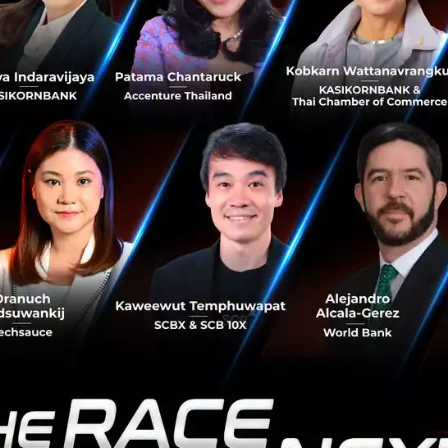
Backyard หนึ่งใน Startup จาก Y Combinator ได้ยื่นข้อเสนอ
ที่น่าสนใจให้กับเจ้าของบ้านที่มีพื้นที่สวนหลังบ้าน (ต้องเป็น
ขนาดไม่น้อ...
สิงหาคม 9, 2019
| By
Techsauce Team
135
Tech & Biz
Node.co
Startup
Y Combinator
Rent the Backyard
Aspire Set to Become First SME Neobank
in Southeast Asia with US$32.5 Million
Raise
Y Combinator backed Aspire, who is on a mission to
reinvent SME banking across Southeast Asia,
announced today a US$32.5 million raise. The Series A
round will be used to boost its...
August 1, 2019
| By
Techsauce Team
11
News
Aspire
Hummingbird
Y Combinator