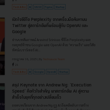
Tech & Biz
AI
UX/UI
Figma
Startup
เปิดใจซีอีโอ Perplexity จากเครื่องมือค้นหาบน
Twitter สู่สตาร์ทอัพที่พร้อมสู้กับ OpenAI และ
Google
อ่านบทสัมภาษณ์ Aravind Srinivas ซีอีโอ Perplexity เผย
กลยุทธ์ท้าชน Google และ OpenAI ด้วย "ความเร็ว" และวิสัย
ทัศน์เบราว์เซอร์ AI...
กรกฎาคม 18, 2025
| By
Techsauce Team
21
Tech & Biz
AI
Google
OpenAI
Startup
สรุป Keynote จาก Andrew Ng: 'Execution
Speed' คือหัวใจสำคัญ พาสตาร์ทอัพ AI สู่ความ
สำเร็จในยุคที่ทุกอย่างเปลี่ยนเร็ว
ถอดบทเรียนจาก Andrew Ng กูรู AI ถึงเคล็ดลับการสร้าง