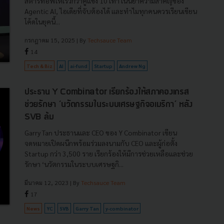
สตาร์ทอัพให้เร็วกว่าคู่แข่ง 10 เท่า เน้นย้ำความสำคัญของ
Agentic AI, ไอเดียที่จับต้องได้ และทำไมทุกคนควรเรียนเขียน
โค้ดในยุคนี้...
กรกฎาคม 15, 2025
| By
Techsauce Team
14
Tech & Biz
AI
ai-fund
Startup
Andrew Ng
ประธาน Y Combinator เรียกร้องให้สภาคองเกรส
ช่วยรักษา ‘นวัตกรรมในระบบเศรษฐกิจอเมริกา’ หลัง
SVB ล้ม
Garry Tan ประธานและ CEO ของ Y Combinator เขียน
จดหมายเปิดผนึกพร้อมร่วมลงนามกับ CEO และผู้ก่อตั้ง
Startup กว่า 3,500 ราย เรียกร้องให้มีการช่วยเหลือและช่วย
รักษา ‘นวัตกรรมในระบบเศรษฐกิ...
มีนาคม 12, 2023
| By
Techsauce Team
17
News
YC
SVB
Garry Tan
y-combinator