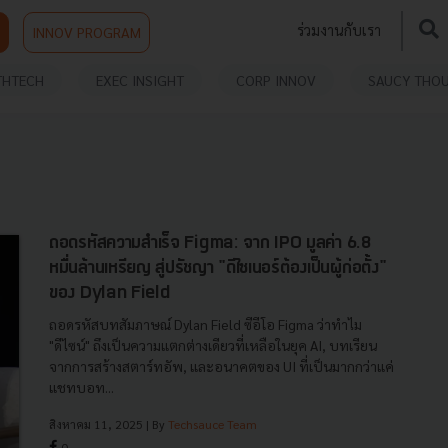
ร่วมงานกับเรา
INNOV PROGRAM
THTECH
EXEC INSIGHT
CORP INNOV
SAUCY THO
ถอดรหัสความสำเร็จ Figma: จาก IPO มูลค่า 6.8
หมื่นล้านเหรียญ สู่ปรัชญา "ดีไซเนอร์ต้องเป็นผู้ก่อตั้ง"
ของ Dylan Field
ถอดรหัสบทสัมภาษณ์ Dylan Field ซีอีโอ Figma ว่าทำไม
"ดีไซน์" ถึงเป็นความแตกต่างเดียวที่เหลือในยุค AI, บทเรียน
จากการสร้างสตาร์ทอัพ, และอนาคตของ UI ที่เป็นมากกว่าแค่
แชทบอท...
สิงหาคม 11, 2025
| By
Techsauce Team
0