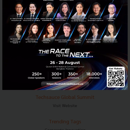
E-mail :
contact@techsauce.co
Tel : 02-001-5375
Mobile : 06-4658-9500
Techsauce Media
About Techsauce
Techsauce Services
Privacy Policy
ส่งบทความ
Techsauce Global Summit
Visit Website
Trending Tags
Corporate Innovation