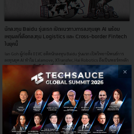
นักลงทุน Baidu รุ่นแรก เปิดแนวทางการลงทุนยุค AI พร้อม
เหตุผลที่เลือกลงทุน Logistics และ Cross-border Fintech
ในยุคนี้
Ian Goh ผู้ก่อตั้ง 01VC อดีตนักลงทุน Baidu รุ่นแรก เปิดวิทยานิพนธ์การ
ลงทุนยุค AI ทำไม Lalamove, XTransfer, Hai Robotics ถึงเป็นพอร์ตหลัก
และ Onshoring คือธีมใหญ่ที่จะเปลี่ยน Southe...
×
พฤษภาคม 16, 2026
| By
Techsauce Team
0
Saucy Thoughts
01VC
Xendit
Ian Goh
Lalamove