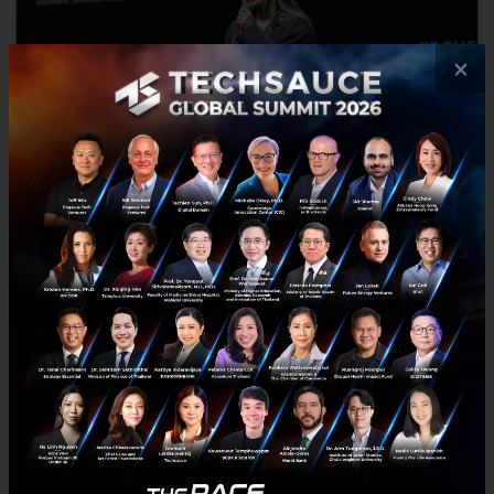
×
สรุปมุมมองซีอีโอ Xendit Thailand ทำไม ‘ระบบชำระเงิน’ ถึง
เป็นหัวใจของเศรษฐกิจดิจิทัลใน SEA
เมื่อวันที่ 4 สิงหาคมที่ผ่านมา Tessa Wijaya ผู้บริหารจาก Xendit Thailand
ได้มาเล่าให้ฟังว่าเบื้องหลังความง่ายนี้มีอะไรซ่อนอยู่ และอนาคตของการ
เงินใน SEA จะเป็นอย่างไรต่อไปผ่านหัวข้อ...
สิงหาคม 5, 2025
| By
Techsauce Team
47
Tech & Biz
Xendit
การเงิน
techsauce2025
Xendit Thailand