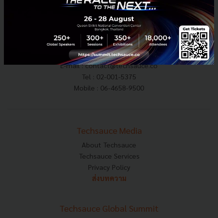
E-mail :
contact@techsauce.co
Tel : 02-001-5375
Mobile : 06-4658-9500
Techsauce Media
About Techsauce
Techsauce Services
Privacy Policy
ส่งบทความ
Techsauce Global Summit