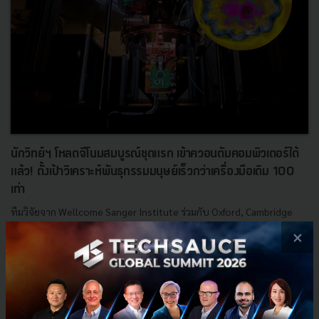
นักวิทย์ฯ โหลดจีโนมสมบูรณ์ชุดแรก เข้าควอนตัมคอมพิวเตอร์ได้
แล้ว! ตั้งเป้าวิเคราะห์พันธุกรรมมนุษย์เร็วกว่าเครื่องมือเดิม 100
เท่า
ทีมวิจัยจาก Wellcome Sanger Institute ร่วมกับ Oxford, Cambridge
และ Melbourne โหลดจีโนม Hepatitis D เข้าสู่ควอนตัมคอมพิวเตอร์ IBM
×
Heron 156 คิวบิตเป็นครั้งแรก ตั้งเป้าวิเคราะห์พันจ...
เมษายน 21, 2026
| By
Techsauce Team
0
News
Genomics
IBM Heron
Pangenome
IBM Quantum