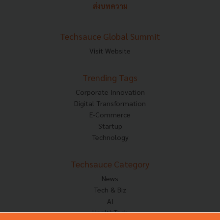
ส่งบทความ
Techsauce Global Summit
Visit Website
Trending Tags
Corporate Innovation
Digital Transformation
E-Commerce
Startup
Technology
Techsauce Category
News
Tech & Biz
AI
HealthTech