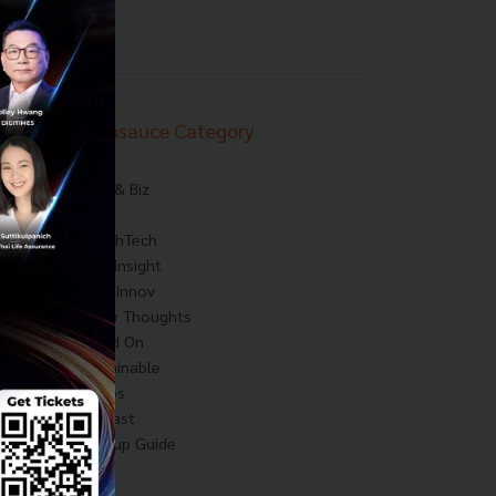
Techsauce Category
News
Tech & Biz
AI
HealthTech
Exec Insight
Corp Innov
Saucy Thoughts
Based On
Sustainable
Videos
Podcast
Startup Guide