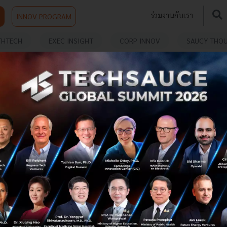
ร่วมงานกับเรา
INNOV PROGRAM
THTECH
EXEC INSIGHT
CORP INNOV
SAUCY THO
ผู้เชี่ยวชาญแนะ do and don't ในการทำ Agile
เปลี่ยนองค์กรให้ประสบความสำเร็จ
Techsauce จะมาสรุปให้เข้าใจกันอีกทีว่า Agile ทำอะไรได้
บ้าง ใช้งานอย่างไร และเราพร้อมแค่ไหนที่จะนำมาประยุกต์
กับองค์กรของคุณ โดย Shane Hastie ผู้เชี่ยวชาญด้าน Agile
และ Director of A...
กุมภาพันธ์ 20, 2020
| By
Narinrat Suksomboonpong
2.2k