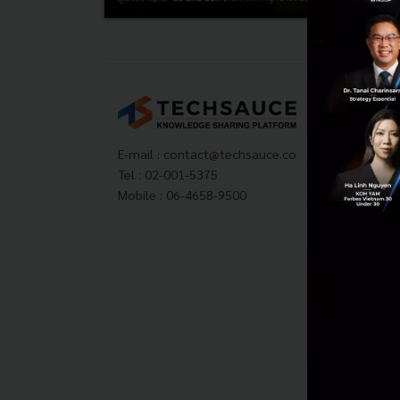
Tech
About
Techs
E-mail :
contact@techsauce.co
Privac
Tel : 02-001-5375
ส่งบ
Mobile : 06-4658-9500
Tech
Visit