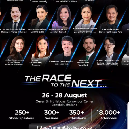
Tech & Biz
InfoQ
Agile
Shane Hastie
agile-transformation
sauce Media
Trending Tags
 Techsauce
Corporate Innovation
auce Services
Digital Transformation
y Policy
E-Commerce
ทความ
Startup
Technology
sauce Global Summit
 Website