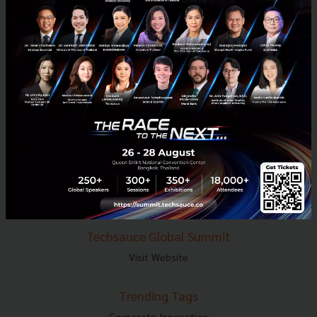
E-mail :
contact@techsauce.co
Tel : 02-001-5375
Mobile : 06-4658-9500
Techsauce Media
About Techsauce
Techsauce Services
Privacy Policy
ส่งบทความ
Techsauce Global Summit
Visit Website
Trending Tags
Corporate Innovation