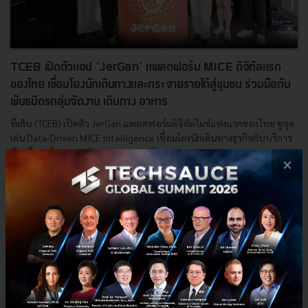
TCEB เปิดตัวแอป ‘JerGan’ แพลตฟอร์ม MICE ดิจิทัลแรก
ของไทย เชื่อมโยงนักเดินทางและกระจายรายได้สู่ชุมชน ร่วมมือกับ
พันธมิตรกลุ่มจัดงาน เดินทาง อาหาร
ทีเส็บ (TCEB) เปิดตัว JerGan แพลตฟอร์มดิจิทัลไมซ์แห่งแรกของไทย ชูจุด
เด่น Data-Driven MICE Intelligence เชื่อมโยงนักเดินทางธุรกิจกับบริการ
ท้องถิ่น พร้อมยกระดับอุตสาหกรรมจัดงานและกระ...
×
พฤษภาคม 29, 2026
| By
Techsauce Team
0
PR News
MICE
TCEB
JerGan
Thailand