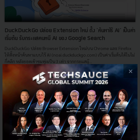
DuckDuckGo ปล่อย Extension ใหม่ ตั้ง ‘ค้นหาไร้ AI’ เป็นค่า
เริ่มต้น รับกระแสคนหนี AI ของ Google Search
DuckDuckGo ปล่อย Browser Extension ใหม่บน Chrome และ Firefox
ให้ตั้งหน้าค้นหาแบบไร้ AI (noai.duckduckgo.com) เป็นค่าเริ่มต้นได้ในไม่
กี่คลิก หลังยอดเข้าชมพุ่งเป็น 3 เท่า จากกระแสผู้...
×
มิถุนายน 2, 2026
| By
Techsauce Team
0
AI
Kagi
Google
Privacy
AI Mode