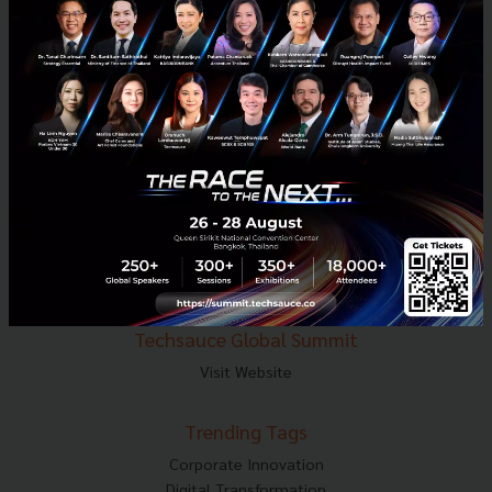
E-mail :
contact@techsauce.co
Tel : 02-001-5375
Mobile : 06-4658-9500
Techsauce Media
About Techsauce
Techsauce Services
Privacy Policy
ส่งบทความ
Techsauce Global Summit
Visit Website
Trending Tags
Corporate Innovation
Digital Transformation