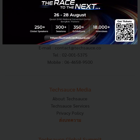
E-mail :
contact@techsauce.co
Tel : 02-001-5375
Mobile : 06-4658-9500
Techsauce Media
About Techsauce
Techsauce Services
Privacy Policy
ส่งบทความ
Techsauce Global Summit