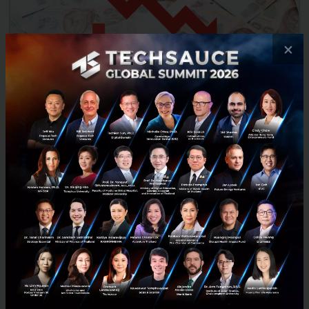
×
ศูนย์วิจัยกสิกรไทย ปรับลดประมาณการเศรษฐกิจไทยปี 64 อยู่ที่
-0.5% ผลจากโควิด-19 ที่ระบาดหนัก และมาตรการล็อกดาวน์
ศูนย์วิจัยกสิกรไทย เผยเศรษฐกิจไทยในครึ่งแรกของปี 2564 ขยายตัวได้ดี
กว่าที่คาด แต่โควิด-19 ที่รุนแรงรวมทั้งมาตรการล็อกดาวน์ มีผลต่อ
เศรษฐกิจมากกว่าที่คาด ปรับลดประมาณการเศรษฐกิจปี 64 ...
สิงหาคม 17, 2021
| By
Techsauce Team
5
PR News
GDP
COVID-19
Thailand Economy
Kasaikorn Research Center