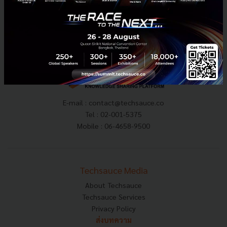
News
katalyst
สตาร์ทอัพ
beacon-vc
startup-ecosystem
E-mail :
contact@techsauce.co
Tel : 02-001-5375
Mobile : 06-4658-9500
Techsauce Media
About Techsauce
Techsauce Services
Privacy Policy
ส่งบทความ