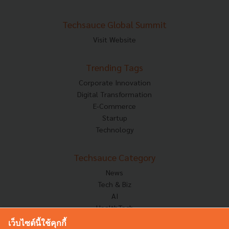
Techsauce Global Summit
Visit Website
Trending Tags
Corporate Innovation
Digital Transformation
E-Commerce
Startup
Technology
Techsauce Category
News
Tech & Biz
AI
HealthTech
Exec Insight
เว็บไซต์นี้ใช้คุกกี้