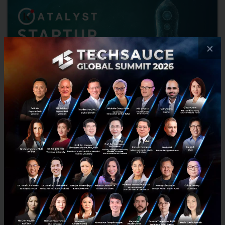
×
KATALYST STARTUP LAUNCHPAD 2023 หลักสูตรติว
เข้มจาก Silicon Valley ให้สตาร์ทอัพไทยแข็งแกร่งจากรากฐาน
นำส่งความสำเร็จในอนาคตได้อย่างยั่งยืน
เวทีสนับสนุนสตาร์ทอัพไทยที่จัดขึ้นอย่างยิ่งใหญ่ 'KATALYST STARTUP
LAUNCHPAD 2023' โดย KATALYST By KBank กลับมาอีกครั้ง ครั้งนี้ เทค
สตาร์ทอัพที่มีองค์ประกอบครบทั้ง 5 ด้าน มีโอกาสได้...
กรกฎาคม 12, 2023
| By
Techsauce Team
16