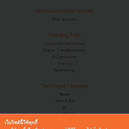
Techsauce Global Summit
Visit Website
Trending Tags
Corporate Innovation
Digital Transformation
E-Commerce
Startup
Technology
Techsauce Category
News
Tech & Biz
AI
HealthTech
Exec Insight
เว็บไซต์นี้ใช้คุกกี้
Corp Innov