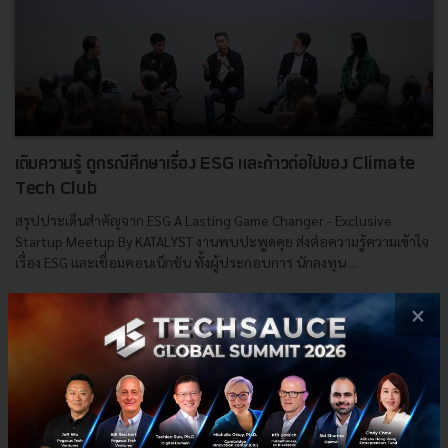
เติมความรู้ ดูกรณีศึกษาเรื่อง ESG และก้าวต่อไปของ Climate
Tech Club
สรุปประเด็นสำคัญจาก ESG A Lasting Game Changer - Exclusive
Startup Meetup By KATALYST งานพบปะพูดคุย ส่งต่อความรู้ความเข้าใจ
เรื่อง ESG และเชื่อมคอนเน็กชัน ทั้งผู้ประกอบการ นักลงทุน ...
กรกฎาคม 31, 2023
| By
Phatphicha Lerksirinukul
×
1
Tech & Biz
esg
kbank
funding
ระดมทุน