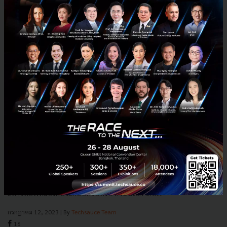
KATALYST STARTUP LAUNCHPAD 2023 หลักสูตรติว
เข้มจาก Silicon Valley ให้สตาร์ทอัพไทยแข็งแกร่งจากรากฐาน
นำส่งความสำเร็จในอนาคตได้อย่างยั่งยืน
เวทีสนับสนุนสตาร์ทอัพไทยที่จัดขึ้นอย่างยิ่งใหญ่ 'KATALYST STARTUP
LAUNCHPAD 2023' โดย KATALYST By KBank กลับมาอีกครั้ง ครั้งนี้ เทค
สตาร์ทอัพที่มีองค์ประกอบครบทั้ง 5 ด้าน มีโอกาสได้...
กรกฎาคม 12, 2023
| By
Techsauce Team
16