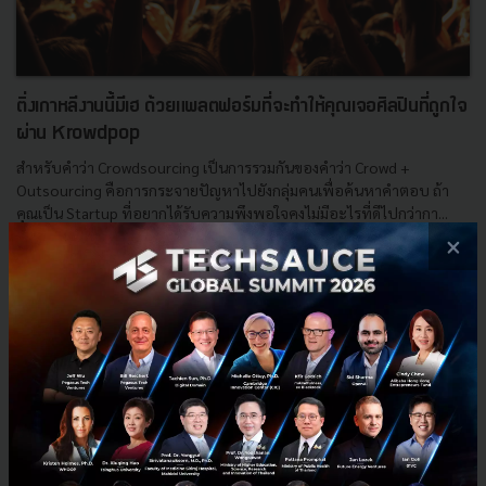
ติ่งเกาหลีงานนี้มีเฮ ด้วยแพลตฟอร์มที่จะทำให้คุณเจอศิลปินที่ถูกใจ
ผ่าน Krowdpop
สำหรับคำว่า Crowdsourcing เป็นการรวมกันของคำว่า Crowd +
Outsourcing คือการกระจายปัญหาไปยังกลุ่มคนเพื่อค้นหาคำตอบ ถ้า
คุณเป็น Startup ที่อยากได้รับความพึงพอใจคงไม่มีอะไรที่ดีไปกว่ากา...
×
สิงหาคม 28, 2015
| By
Nicharee
0
News
Startup
Krowdpop
Crowdfunding