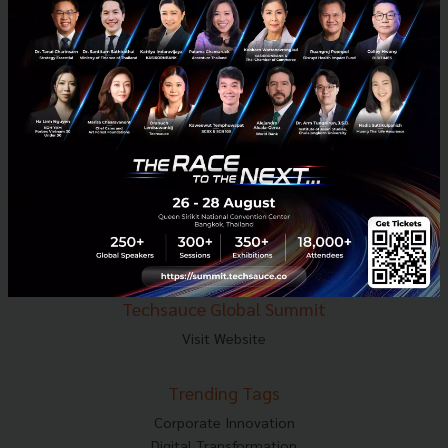
E-mail :
contact@techsauce.co
Tel : 02-001-5375
Mobile : 06-4658-9500
Techsauce Media
About Techsauce
Techsauce Services
Privacy Policy
ส่งบทความ
Techsauce Global Summit
Visit Website
Trending Tags
Corporate Innovation
Digital Transformation