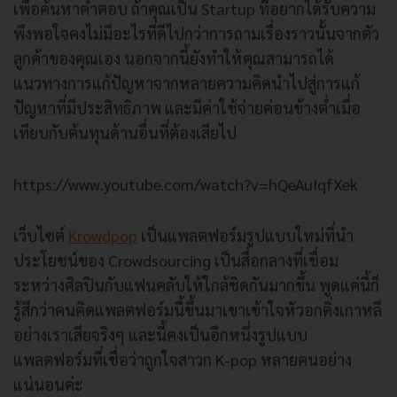
เพื่อค้นหาคำตอบ ถ้าคุณเป็น Startup ที่อยากได้รับความ
พึงพอใจคงไม่มีอะไรที่ดีไปกว่าการถามเรื่องราวนั้นจากตัว
ลูกค้าของคุณเอง นอกจากนี้ยังทำให้คุณสามารถได้
แนวทางการแก้ปัญหาจากหลายความคิดนำไปสู่การแก้
ปัญหาที่มีประสิทธิภาพ และมีค่าใช้จ่ายค่อนข้างต่ำเมื่อ
เทียบกับต้นทุนด้านอื่นที่ต้องเสียไป
https://www.youtube.com/watch?v=hQeAuIqfXek
เว็บไซต์
Krowdpop
เป็นแพลตฟอร์มรูปแบบใหม่ที่นำ
ประโยชน์ของ Crowdsourcing เป็นสื่อกลางที่เชื่อม
ระหว่างศิลปินกับแฟนคลับให้ใกล้ชิดกันมากขึ้น พูดแค่นี้ก็
รู้สึกว่าคนคิดแพลตฟอร์มนี้ขึ้นมาเขาเข้าใจหัวอกติ่งเกาหลี
อย่างเราเสียจริงๆ และนี้คงเป็นอีกหนึ่งรูปแบบ
แพลตฟอร์มที่เชื่อว่าถูกใจสาวก K-pop หลายคนอย่าง
แน่นอนค่ะ