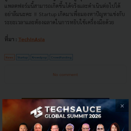
แพลตฟอร์มนี้สามารถเกิดขึ้นได้จริงและดำเนินต่อไปได้
อย่าลืมนะคะ !! Startup เกิดมาเพื่อมองหาปัญหาแข่งกับ
ระยะเวลาและต้องฉลาดในการหยิบใช้เครื่องมือด้วย
ที่มา :
TechInAsia
News
Startup
Krowdpop
Crowdfunding
No comment
×