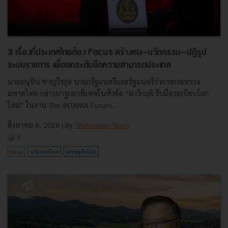
3 เรื่องที่ประเทศไทยต้อง Focus สร้างคน–นวัตกรรม–ปฏิรูป
ระบบราชการ เพื่อยกระดับขีดความสามารถประเทศ
นายอนุทิน ชาญวีรกูล นายกรัฐมนตรีและรัฐมนตรีว่าการกระทรวง
มหาดไทย กล่าวปาฐกถาพิเศษในหัวข้อ “ฝ่าวิกฤติ รับมือระเบียบโลก
ใหม่” ในงาน The INTANIA Forum...
สิงหาคม 6, 2026
| By
Techsauce Team
0
News
ประเทศไทย
เศรษฐกิจไทย