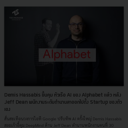
Demis Hassabis ขึ้นคุม หัวเรือ AI ของ Alphabet แล้ว หลัง
Jeff Dean พนักงานระดับตำนานลาออกไปตั้ง Startup ของตัว
เอง
สั่นสะเทือนวงการไอที Google ปรับทัพ AI ครั้งใหญ่ Demis Hassabis
สละเก้าอี้คุม DeepMind ด้าน Jeff Dean ตำนานพนักงานคนที่ 30