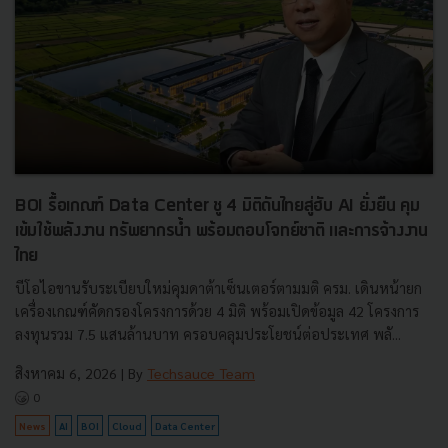
BOI รื้อเกณฑ์ Data Center ชู 4 มิติดันไทยสู่ฮับ AI ยั่งยืน คุม
เข้มใช้พลังงาน ทรัพยากรน้ำ พร้อมตอบโจทย์ชาติ และการจ้างงาน
ไทย
บีโอไอขานรับระเบียบใหม่คุมดาต้าเซ็นเตอร์ตามมติ ครม. เดินหน้ายก
เครื่องเกณฑ์คัดกรองโครงการด้วย 4 มิติ พร้อมเปิดข้อมูล 42 โครงการ
ลงทุนรวม 7.5 แสนล้านบาท ครอบคลุมประโยชน์ต่อประเทศ พลั...
สิงหาคม 6, 2026
| By
Techsauce Team
0
News
AI
BOI
Cloud
Data Center