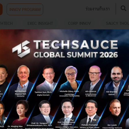
ร่วมงานกับเรา
INNOV PROGRAM
THTECH
EXEC INSIGHT
CORP INNOV
SAUCY THO
นี่คือยุคของ MANGOS มหาอำนาจ Tech กลุ่มใหม่ ที่
กำลังจะมาครองเศรษฐกิจโลก สัญญาณเปลี่ยนผ่าน
โลกเก่า
าก่อน FAANG! เตรียมต้อนรับ 'MANGOS' (Meta, Anthropic,
Nvidia, Google, OpenAI, SpaceX) 6 มหาอำนาจเทคฯ กลุ่ม
ใหม่ที่กำลังจะครองโลกด้วย AI และคลื่น IPO ยักษ์...
มิถุนายน 10, 2026
| By
Techsauce Team
0