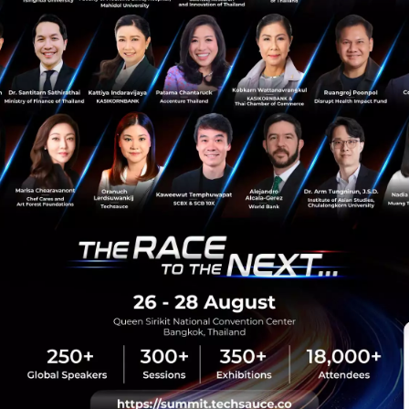
Tech & Biz
Mangos
big-tech
sauce Media
Trending Tags
 Techsauce
Corporate Innovation
auce Services
Digital Transformation
y Policy
E-Commerce
ทความ
Startup
Technology
sauce Global Summit
 Website