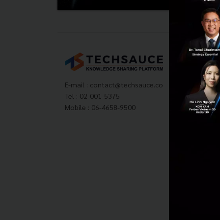
Tech
About
Techs
E-mail :
contact@techsauce.co
Privac
Tel : 02-001-5375
ส่งบ
Mobile : 06-4658-9500
Tech
Visit