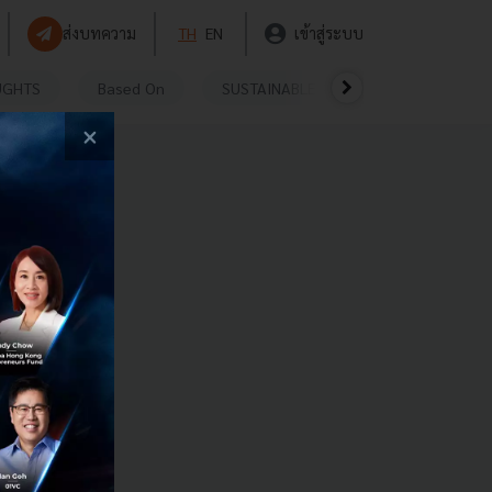
ส่งบทความ
TH
EN
เข้าสู่ระบบ
UGHTS
Based On
SUSTAINABLE
VIDEOS
P
×