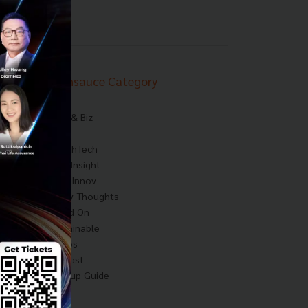
Techsauce Category
News
Tech & Biz
AI
HealthTech
Exec Insight
Corp Innov
Saucy Thoughts
Based On
Sustainable
Videos
Podcast
Startup Guide