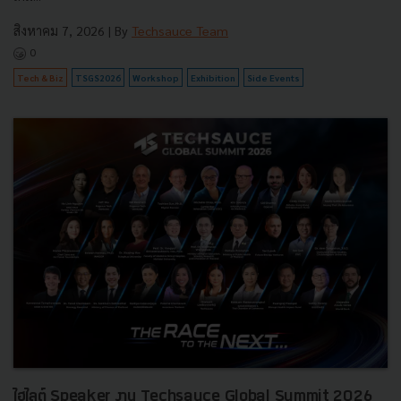
สิงหาคม 7, 2026
| By
Techsauce Team
0
Tech & Biz
TSGS2026
Workshop
Exhibition
Side Events
ไฮไลต์ Speaker งาน Techsauce Global Summit 2026