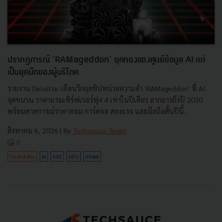
ปรากฏการณ์ ‘RAMageddon’ ยุคทองของศูนย์ข้อมูล AI แต่
เป็นยุคมืดของผู้บริโภค
รายงาน Deloitte เตือนวิกฤตชิปหน่วยความจำ 'RAMageddon' ที่ AI
จุดชนวน ราคาแรมเซิร์ฟเวอร์พุ่ง 4 เท่าในปีเดียว ลากยาวถึงปี 2030
พร้อมคาดการณ์ราคาคอม การ์ดจอ สตอเรจ และมือถือสิ้นปีนี้...
สิงหาคม 6, 2026
| By
Techsauce Team
0
Tech & Biz
AI
SSD
GPU
DRAM