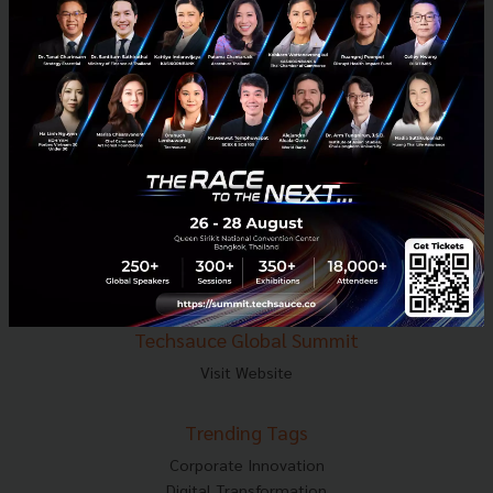
E-mail :
contact@techsauce.co
Tel : 02-001-5375
Mobile : 06-4658-9500
Techsauce Media
About Techsauce
Techsauce Services
Privacy Policy
ส่งบทความ
Techsauce Global Summit
Visit Website
Trending Tags
Corporate Innovation
Digital Transformation