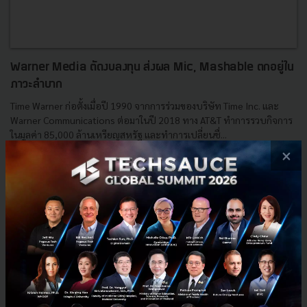
Warner Media ตัดงบลงทุน ส่งผล Mic, Mashable ตกอยู่ใน
ภาวะลำบาก
Time Warner ก่อตั้งเมื่อปี 1990 จากการร่วมของบริษัท Time Inc. และ
Warner Communications ต่อมาในปี 2018 ทาง AT&T ทำการรวบกิจการ
ในมูลค่า 85,000 ล้านเหรียญสหรัฐ และทำการเปลี่ยนชื่...
×
มกราคม 31, 2019
| By
Techsauce Team
15
News
Mic
AT&T
Mashable
Time Warner