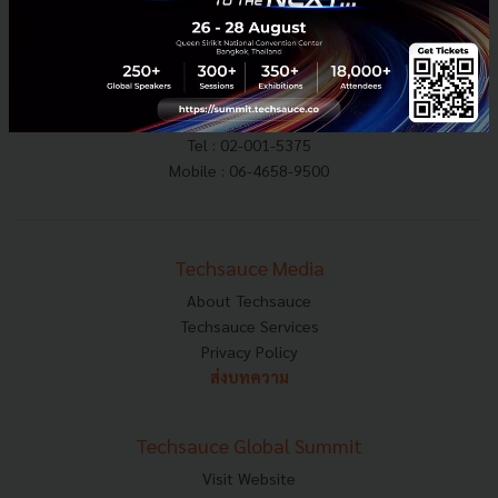
E-mail :
contact@techsauce.co
Tel : 02-001-5375
Mobile : 06-4658-9500
Techsauce Media
About Techsauce
Techsauce Services
Privacy Policy
ส่งบทความ
Techsauce Global Summit
Visit Website