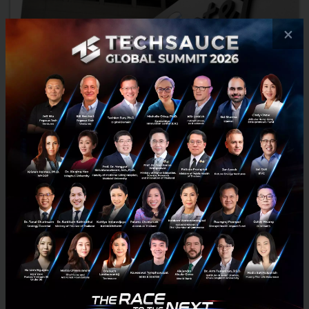
×
ข่าวใหญ่เมื่อ AT&T เข้าซื้อ Time Warner ผู้ถือ HBO และ
CNN
มีความเคลื่อนไหวครั้งใหญ่ของวงการสื่อระดับโลกเมื่อ AT&T กำลังเตรียมซื้อ
กิจการ Time Warner Inc., ที่จะพาให้ธุรกิจสื่อ/คอนเทนต์เข้าไปผสมผสาน
กับภาคธุรกิจสื่อสารได้อย่างกลมกลืนมากข...
ตุลาคม 23, 2016
| By
Techsauce Team
0
News
CNN
HBO
AT&T
Acquisition