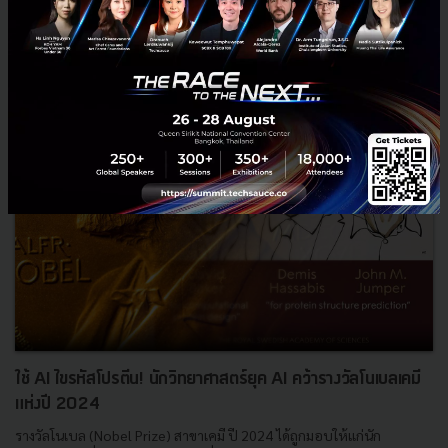
Saucy Thoughts
จีน
มาลาเรีย
Tu Youyou
ยารักษาโรค
ใช้ AI ไขรหัสโปรตีน! นักวิทยาศาสตร์ยุค AI คว้ารางวัลโนเบลเคมี
แห่งปี 2024
รางวัลโนเบล (Nobel Prize) สาขาเคมี ปี 2024 ได้ถูกมอบให้แก่นัก