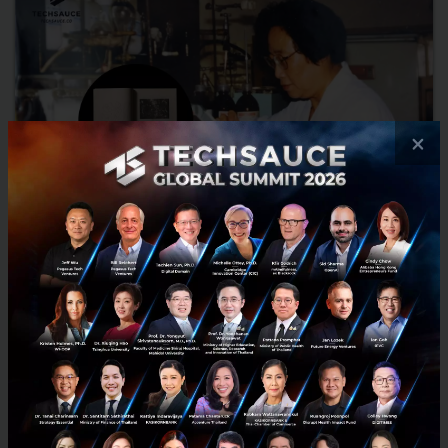
×
รู้จัก Tu Youyou คนจีนคนแรกที่ได้รางวัลโนเบล ผู้คิดค้นยา
รักษามาลาเรียจากตำรายาจีนโบราณ
ย้อนหลับไปในยุคสมัยที่จีนกำลังวุ่นวายด้วยการปฏิวัติวัฒนธรรม นัก
วิทยาศาสตร์หญิงชื่อว่า Tu Youyou ได้เข้าร่วมภารกิจลับเพื่อค้นหาวิธีการ
รักษาโรคมาลาเรีย ซึ่งภารกิจนี้ไม่เพียงแต่ช่วยชี...
ตุลาคม 7, 2025
| By
Techsauce Team
0