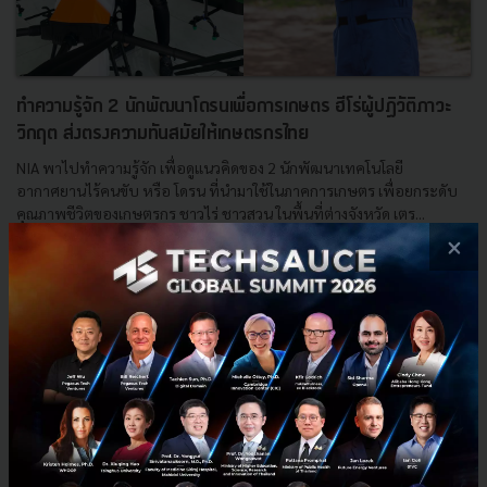
ทำความรู้จัก 2 นักพัฒนาโดรนเพื่อการเกษตร ฮีโร่ผู้ปฏิวัติภาวะ
วิกฤต ส่งตรงความทันสมัยให้เกษตรกรไทย
NIA พาไปทำความรู้จัก เพื่อดูแนวคิดของ 2 นักพัฒนาเทคโนโลยี
อากาศยานไร้คนขับ หรือ โดรน ที่นำมาใช้ในภาคการเกษตร เพื่อยกระดับ
คุณภาพชีวิตของเกษตรกร ชาวไร่ ชาวสวน ในพื้นที่ต่างจังหวัด เตร...
×
สิงหาคม 2, 2021
| By
Techsauce Team
283
PR News
SID
NIA
Drone
NOVYDRONE