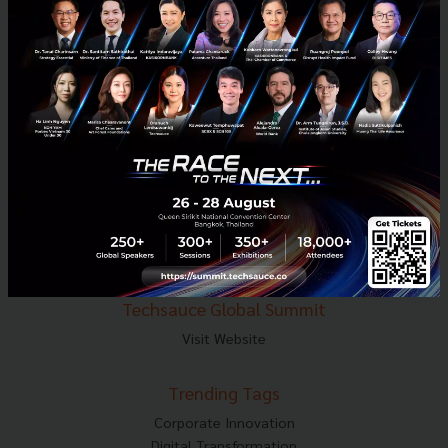
E-mail :
contact@techsauce.co
Tel : 02-001-5375
Mobile : 06-4658-9500
Techsauce Media
About Techsauce
Techsauce Services
Privacy Policy
ส่งบทความ
Techsauce Global Summit
Visit Website
Trending Tags
Corporate Innovation
Digital Transformation