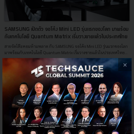
SAMSUNG เปิดตัว จอโค้ง Mini LED รุ่นแรกของโลก มาพร้อม
กับเทคโนโลยี Quantum Matrix เริ่มวางขายแล้วในประเทศไทย
สายจัดโต๊ะคอมห้ามพลาด กับ SAMSUNG จอโค้ง Mini LED รุ่นแรกของโลก
มาพร้อมกับเทคโนโลยี Quantum Matrix เริ่มวางขายแล้วในประเทศไทย...
×
สิงหาคม 18, 2021
| By
Techsauce Team
55
PR News
SAMSUNG
Quantum Matrix
Odyssey Neo G9
E-mail :
contact@techsauce.co