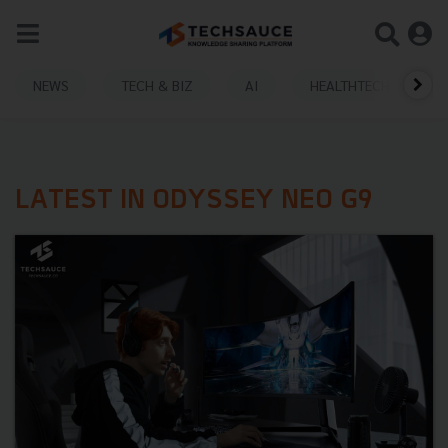
NEWS
TECH & BIZ
AI
HEALTHTECH
LATEST IN ODYSSEY NEO G9