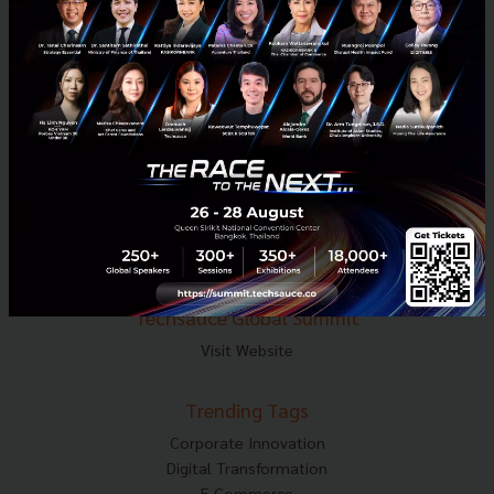
Tel : 02-001-5375
Mobile : 06-4658-9500
Techsauce Media
About Techsauce
Techsauce Services
Privacy Policy
ส่งบทความ
Techsauce Global Summit
Visit Website
Trending Tags
Corporate Innovation
Digital Transformation
E-Commerce