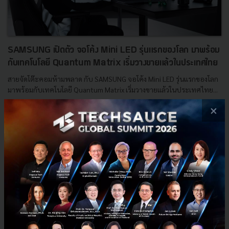
SAMSUNG เปิดตัว จอโค้ง Mini LED รุ่นแรกของโลก มาพร้อม
กับเทคโนโลยี Quantum Matrix เริ่มวางขายแล้วในประเทศไทย
สายจัดโต๊ะคอมห้ามพลาด กับ SAMSUNG จอโค้ง Mini LED รุ่นแรกของโลก
มาพร้อมกับเทคโนโลยี Quantum Matrix เริ่มวางขายแล้วในประเทศไทย...
×
สิงหาคม 18, 2021
| By
Techsauce Team
55
PR News
SAMSUNG
Quantum Matrix
Odyssey Neo G9
E-mail :
contact@techsauce.co