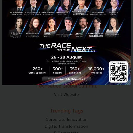
Tel : 02-001-5375
Mobile : 06-4658-9500
Techsauce Media
About Techsauce
Techsauce Services
Privacy Policy
ส่งบทความ
Techsauce Global Summit
Visit Website
Trending Tags
Corporate Innovation
Digital Transformation
E-Commerce