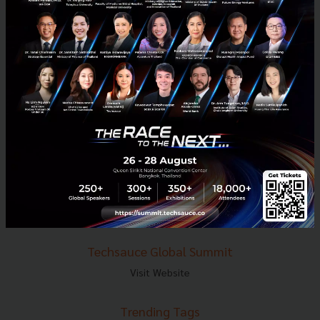
E-mail :
contact@techsauce.co
Tel : 02-001-5375
Mobile : 06-4658-9500
Techsauce Media
About Techsauce
Techsauce Services
Privacy Policy
ส่งบทความ
Techsauce Global Summit
Visit Website
Trending Tags