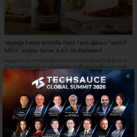
Voyage Foods สตาร์ทอัพ Food Tech ผู้พัฒนา “เนยถั่วที่
ไม่มีถั่ว” ระดมทุน Series A กว่า 36 ล้านดอลลาร์
Voyage Foods สตาร์ทอัพด้าน Food Tech สัญชาติอเมริกันที่เชี่ยวชาญ
ด้านการพัฒนาอาหารทางเลือกต่อสุขภาพเพื่อลดความเสี่ยงจากการแพ้
อาหารและใส่ใจสิ่งแวดล้อม โดยเปิดตัวผลิตภัณฑ์ “เนยถั่วที่...
×
กันยายน 28, 2022
| By
Techsauce Team
23
News
startup
food-tech
Voyage Foods
Peanut-free spread