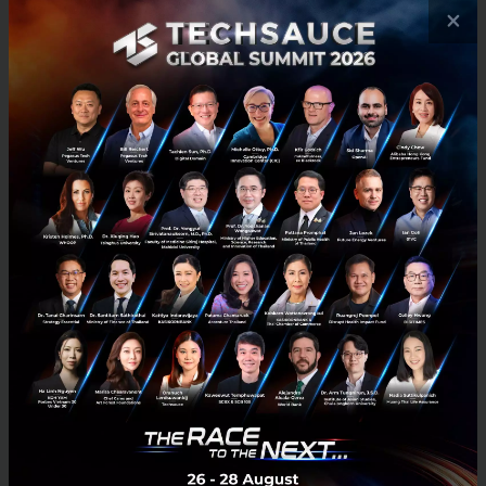
×
Y Combinator ระบุ Peter Thiel หมดวาระจาก Part-time
Partner แล้ว
Buzzfeed รายงานว่า Official Blog ของ Y Combinator เพิ่มข้อความ
“Peter Thiel is no longer affiliated with Y Combinator.” ที่เคย
ประกาศต้อนรับ Peter Thiel เข้าร่วมงานด้วย โดย BuzzFeed...
พฤศจิกายน 21, 2017
| By
Techsauce Team
0
News
Peter Thiel
Y Combinator
Venture Capital