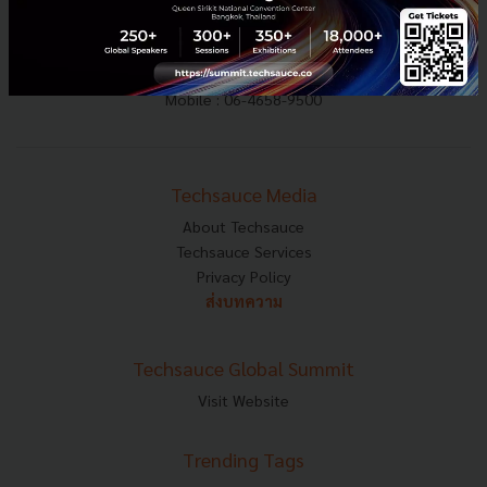
E-mail :
contact@techsauce.co
Tel : 02-001-5375
Mobile : 06-4658-9500
Techsauce Media
About Techsauce
Techsauce Services
Privacy Policy
ส่งบทความ
Techsauce Global Summit
Visit Website
Trending Tags