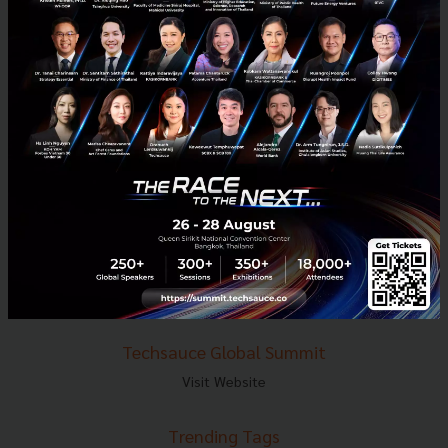
E-mail :
contact@techsauce.co
Tel : 02-001-5375
Mobile : 06-4658-9500
Techsauce Media
About Techsauce
Techsauce Services
Privacy Policy
ส่งบทความ
Techsauce Global Summit
Visit Website
Trending Tags