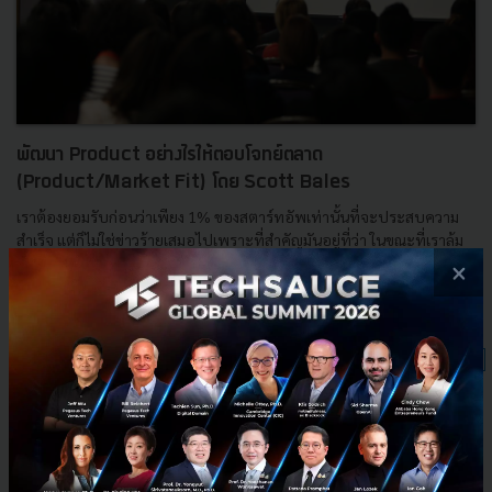
พัฒนา Product อย่างไรให้ตอบโจทย์ตลาด
(Product/Market Fit) โดย Scott Bales
เราต้องยอมรับก่อนว่าเพียง 1% ของสตาร์ทอัพเท่านั้นที่จะประสบความ
สำเร็จ แต่ก็ไม่ใช่ข่าวร้ายเสมอไปเพราะที่สำคัญมันอยู่ที่ว่า ในขณะที่เราล้ม
เหลวเราได้มีการแก้ปัญหาเหล่านั้นและปรับปรุงอ...
×
สิงหาคม 19, 2016
| By
Techsauce Team
11
Tech & Biz
Scott Bales
development
Techsauce Summit
Product/Market Fit